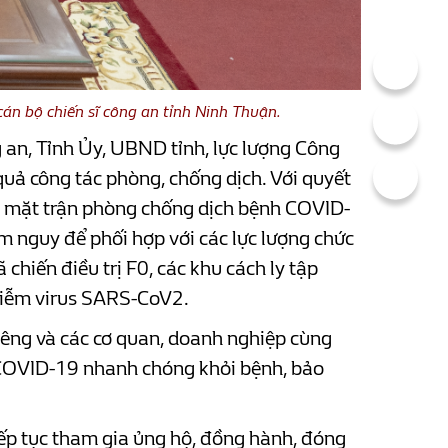
án bộ chiến sĩ công an tỉnh Ninh Thuận.
g an, Tỉnh Ủy, UBND tỉnh, lực lượng Công
quả công tác phòng, chống dịch. Với quyết
rên mặt trận phòng chống dịch bệnh COVID-
m nguy để phối hợp với các lực lượng chức
 chiến điều trị F0, các khu cách ly tập
nhiễm virus SARS-CoV2.
iêng và các cơ quan, doanh nghiệp cùng
ễm COVID-19 nhanh chóng khỏi bệnh, bảo
iếp tục tham gia ủng hộ, đồng hành, đóng