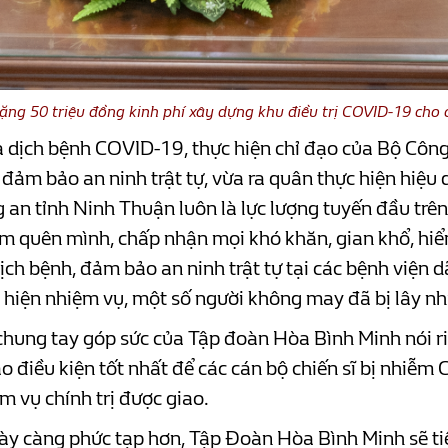
ặng 50 triệu đồng kinh phí xây dựng khu điều trị COVID-19 cho c
ủa dịch bệnh COVID-19, thực hiện chỉ đạo của Bộ Côn
đảm bảo an ninh trật tự, vừa ra quân thực hiện hiệu 
ng an tỉnh Ninh Thuận luôn là lực lượng tuyến đầu t
êm quên mình, chấp nhận mọi khó khăn, gian khổ, hiể
dịch bệnh, đảm bảo an ninh trật tự tại các bệnh viện dã
ực hiện nhiệm vụ, một số người không may đã bị lây 
chung tay góp sức của Tập đoàn Hòa Bình Minh nói r
tạo điều kiện tốt nhất để các cán bộ chiến sĩ bị nhi
m vụ chính trị được giao.
ngày càng phức tạp hơn, Tập Đoàn Hòa Bình Minh sẽ t