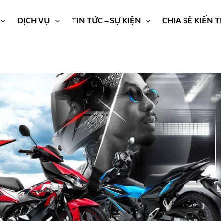
DỊCH VỤ
TIN TỨC – SỰ KIỆN
CHIA SẺ KIẾN 