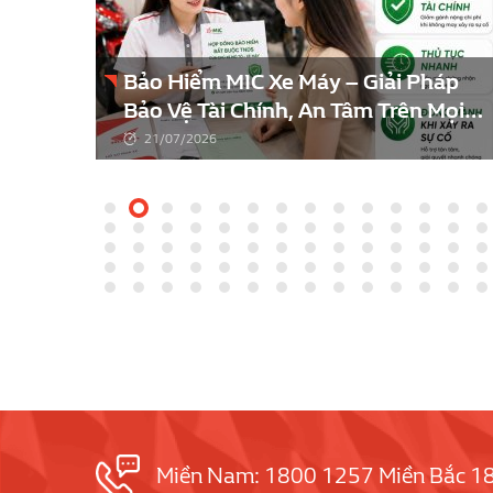
Bảo Hiểm MIC Xe Máy – Giải Pháp
áng
Bảo Vệ Tài Chính, An Tâm Trên Mọi
Hành Trình
21/07/2026
Miền Nam: 1800 1257 Miền Bắc 1