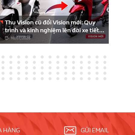
Thu Vision cũ đổi Vision mới: Quy
Nê
trình và kinh nghiệm lên đời xe tiết
ICO
kiệm
10/07/2026
0
A HÀNG
GỬI EMAIL