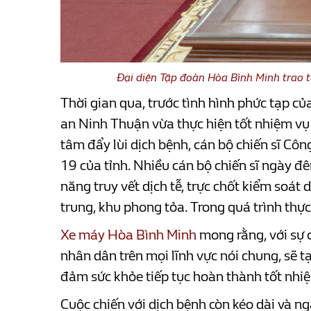
Đại diện Tập đoàn Hòa Bình Minh trao t
Thời gian qua, trước tình hình phức tạp c
an Ninh Thuận vừa thực hiện tốt nhiệm vụ 
tâm đẩy lùi dịch bệnh, cán bộ chiến sĩ Cô
19 của tỉnh. Nhiều cán bộ chiến sĩ ngày đ
năng truy vết dịch tễ, trực chốt kiểm soát 
trung, khu phong tỏa. Trong quá trình th
Xe máy Hòa Bình Minh
mong rằng, với sự 
nhân dân trên mọi lĩnh vực nói chung, sẽ 
đảm sức khỏe tiếp tục hoàn thành tốt nhiệ
Cuộc chiến với dịch bệnh còn kéo dài và 