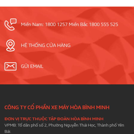
Miền Nam: 1800 1257 Miền Bắc 1800 555 525
HỆ THỐNG CỬA HÀNG
GỬI EMAIL
CÔNG TY CỔ PHẦN XE MÁY HÒA BÌNH MINH
ĐƠN VỊ TRỰC THUỘC TẬP ĐOÀN HÒA BÌNH MINH
VPMB: Tổ dân phố số 2, Phường Nguyễn Thái Học, Thành phố Yên
Bái.