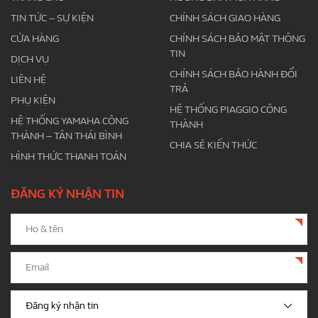
TIN TỨC – SỰ KIỆN
CHÍNH SÁCH GIAO HÀNG
CỬA HÀNG
CHÍNH SÁCH BẢO MẬT THÔNG
TIN
DỊCH VỤ
CHÍNH SÁCH BẢO HÀNH ĐỔI
LIÊN HỆ
TRẢ
PHỤ KIỆN
HỆ THỐNG PIAGGIO CÔNG
HỆ THỐNG YAMAHA CÔNG
THÀNH
THÀNH – TÂN THÁI BÌNH
CHIA SẺ KIẾN THỨC
HÌNH THỨC THANH TOÁN
ĐĂNG KÝ NHẬN TIN