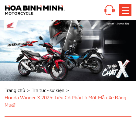
Trang chủ
Tin tức - sự kiện
Honda Winner X 2025: Liệu Có Phải Là Một Mẫu Xe Đáng
Mua?