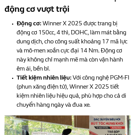
đ
ộng cơ vượt trội
Động cơ:
Winner X 2025 được trang bị
động cơ 150cc, 4 thì, DOHC, làm mát bằng
dung dịch, cho công suất khoảng 17 mã lực
và mô-men xoắn cực đại 14 Nm. Động cơ
này không chỉ mạnh mẽ mà còn vận hành
êm ái, bền bỉ.
Tiết kiệm nhiên liệu:
Với công nghệ PGM-FI
(phun xăng điện tử), Winner X 2025 tiết
kiệm nhiên liệu hiệu quả, phù hợp cho cả di
chuyển hàng ngày và đua xe.