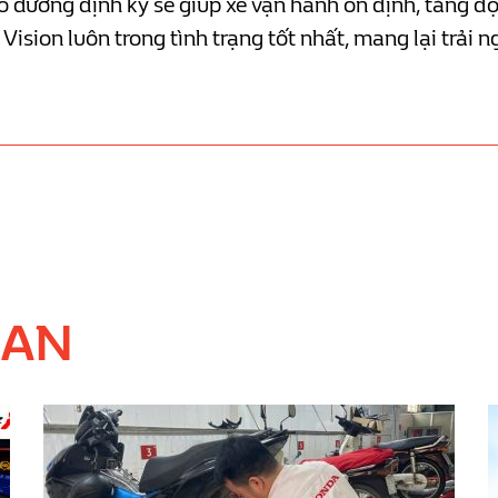
dưỡng định kỳ sẽ giúp xe vận hành ổn định, tăng độ b
Vision luôn trong tình trạng tốt nhất, mang lại trải 
UAN