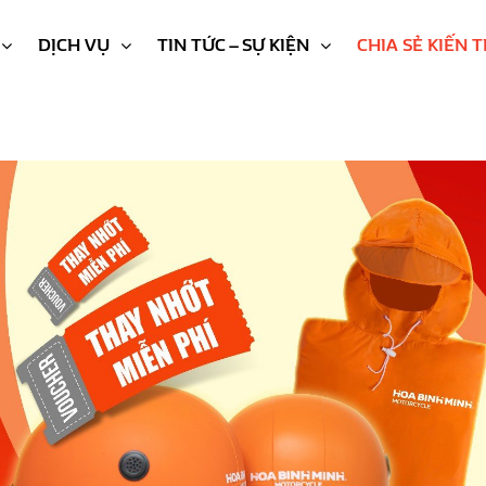
DỊCH VỤ
TIN TỨC – SỰ KIỆN
CHIA SẺ KIẾN 