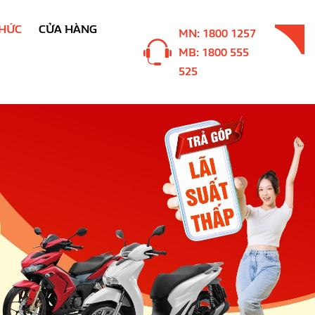
THỨC
CỬA HÀNG
MN: 1800 1257
MB: 1800 555
525