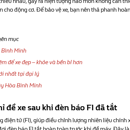
hiều nhau, gây ra hiện tượng hao mòn không cần thi
 cho động cơ. Để bảo vệ xe, bạn nên thả phanh hoàn
uyên mục
a Bình Minh
hêm để xe đẹp – khỏe và bền bỉ hơn
 nhất tại đại lý
máy Hòa Bình Minh
ỉ đề xe sau khi đèn báo FI đã tắt
điện tử (FI), giúp điều chỉnh lượng nhiên liệu chính x
 đợi đèn báo FI tắt hoàn toàn trước khi đề máy. Đây l