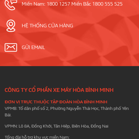
Miền Nam: 1800 1257 Miền Bắc 1800 555 525
HỆ THỐNG CỬA HÀNG
GỬI EMAIL
CÔNG TY CỔ PHẦN XE MÁY HÒA BÌNH MINH
ĐƠN VỊ TRỰC THUỘC TẬP ĐOÀN HÒA BÌNH MINH
VPMB: Tổ dân phố số 2, Phường Nguyễn Thái Học, Thành phố Yên
Bái.
VPMN: Lô 8A, Đồng Khởi, Tân Hiệp, Biên Hòa, Đồng Nai
Tổng đài hỗ trợ khu vực miền Nam: