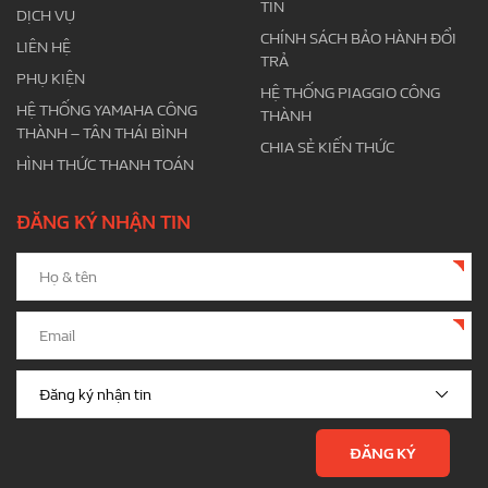
TIN
DỊCH VỤ
CHÍNH SÁCH BẢO HÀNH ĐỔI
LIÊN HỆ
TRẢ
PHỤ KIỆN
HỆ THỐNG PIAGGIO CÔNG
HỆ THỐNG YAMAHA CÔNG
THÀNH
THÀNH – TÂN THÁI BÌNH
CHIA SẺ KIẾN THỨC
HÌNH THỨC THANH TOÁN
ĐĂNG KÝ NHẬN TIN