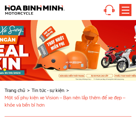
Trang chủ
Tin tức - sự kiện
Một số phụ kiện xe Vision – Bạn nên lắp thêm để xe đẹp –
khỏe và bền bỉ hơn