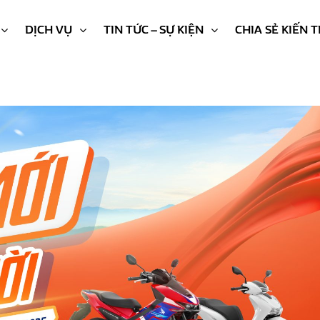
DỊCH VỤ
TIN TỨC – SỰ KIỆN
CHIA SẺ KIẾN 