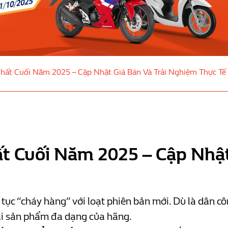
hất Cuối Năm 2025 – Cập Nhật Giá Bán Và Trải Nghiệm Thực Tế
 Cuối Năm 2025 – Cập Nhật 
 tục “cháy hàng” với loạt phiên bản mới. Dù là dân c
dải sản phẩm đa dạng của hãng.