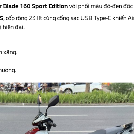
r Blade 160 Sport Edition
với phối màu đỏ-đen độc q
S
, cốp rộng 23 lít cùng cổng sạc USB Type-C khiến Ai
 hiện đại.
m xăng.
hượng.