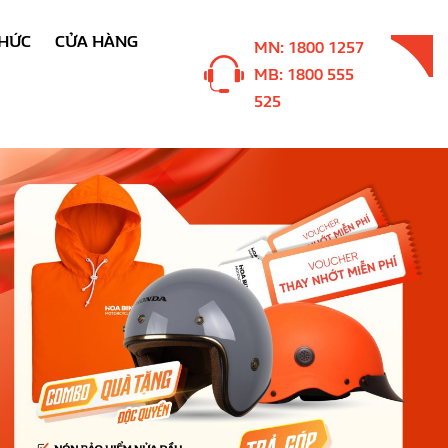
THỨC
CỬA HÀNG
MN: 1800 1257
MB: 1800 555
525