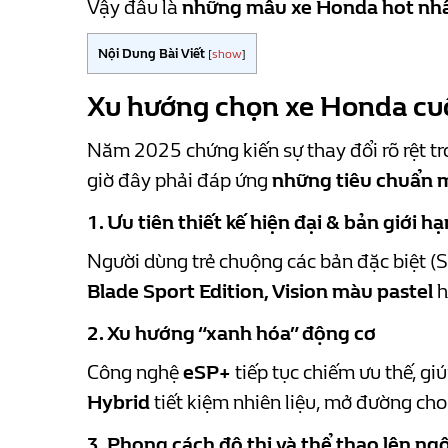
Vậy đâu là
những mẫu xe Honda hot nhấ
Nội Dung Bài Viết
[
show
]
Xu hướng chọn xe Honda cuố
Năm 2025 chứng kiến sự thay đổi rõ rệt tr
giờ đây phải đáp ứng
những tiêu chuẩn 
1. Ưu tiên thiết kế hiện đại & bản giới hạ
Người dùng trẻ chuộng các bản đặc biệt (S
Blade Sport Edition, Vision màu pastel
h
2. Xu hướng “xanh hóa” động cơ
Công nghệ
eSP+
tiếp tục chiếm ưu thế, g
Hybrid
tiết kiệm nhiên liệu, mở đường ch
3. Phong cách đô thị và thể thao lên ngô