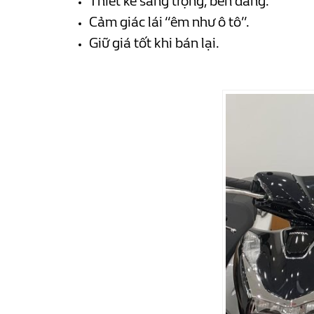
Thiết kế sang trọng, bền dáng.
Cảm giác lái “êm như ô tô”.
Giữ giá tốt khi bán lại.