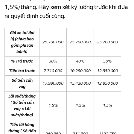
1,5%/tháng. Hãy xem xét kỹ lưỡng trước khi đưa
ra quyết định cuối cùng.
Giá xe tại đại
lý (c
hưa bao
25.700.000
25.700.000
25.700.000
gồm phí lăn
bánh
)
% Trả trước
30%
40%
50%
Tiền trả trước
7.710.000
10.280.000
12.850.000
Số tiền cần
17.990.000
15.420.000
12.850.000
vay
Lãi suất/tháng
( Số tiền cần
1.5%
1.5%
1.5%
vay × Lãi
suất/tháng)
Tiền lãi hàng
tháng ( Số tiền
269.850
231.300
1192.750