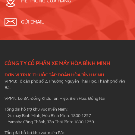
HỆ THỐNG CỬA HÀNG
GỬI EMAIL
CÔNG TY CỔ PHẦN XE MÁY HÒA BÌNH MINH
ĐƠN VỊ TRỰC THUỘC TẬP ĐOÀN HÒA BÌNH MINH
VPMB: Tổ dân phố số 2, Phường Nguyễn Thái Học, Thành phố Yên
Bái.
VPMN: Lô 8A, Đồng Khởi, Tân Hiệp, Biên Hòa, Đồng Nai
Tổng đài hỗ trợ khu vực miền Nam:
– Xe máy Bình Minh, Hòa Bình Minh: 1800 1257
– Yamaha Công Thành, Tân Thái Bình: 1800 1259
Tổng đài hỗ trợ khu vực miền Bắc: