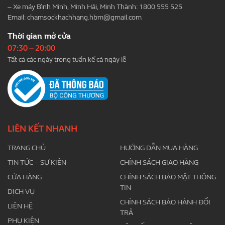
– Xe máy Bình Minh, Minh Hải, Minh Thành: 1800 555 525
Email:
chamsockhachhang.hbm@gmail.com
Thời gian mở cửa
07:30 – 20:00
Tất cả các ngày trong tuần kể cả ngày lễ
LIÊN KẾT NHANH
TRANG CHỦ
HƯỚNG DẪN MUA HÀNG
TIN TỨC – SỰ KIỆN
CHÍNH SÁCH GIAO HÀNG
CỬA HÀNG
CHÍNH SÁCH BẢO MẬT THÔNG
TIN
DỊCH VỤ
CHÍNH SÁCH BẢO HÀNH ĐỔI
LIÊN HỆ
TRẢ
PHỤ KIỆN