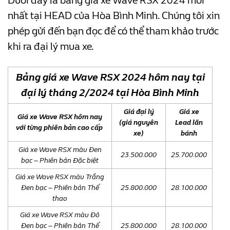
Dưới đây là bảng giá xe Wave RSX 2024 mới
nhất tại HEAD của Hòa Bình Minh. Chúng tôi xin
phép gửi đến bạn đọc để có thể tham khảo trước
khi ra đại lý mua xe.
Bảng giá xe Wave RSX 2024 hôm nay tại
đại lý tháng 2/2024 tại Hòa Bình Minh
Giá đại lý
Giá xe
Giá xe Wave RSX hôm nay
(giá nguyên
Lead lăn
với từng phiên bản cao cấp
xe)
bánh
Giá xe Wave RSX màu Đen
23.500.000
25.700.000
bạc – Phiên bản Đặc biệt
Giá xe Wave RSX màu Trắng
Đen bạc – Phiên bản Thể
25.800.000
28.100.000
thao
Giá xe Wave RSX màu Đỏ
Đen bạc – Phiên bản Thể
25.800.000
28.100.000