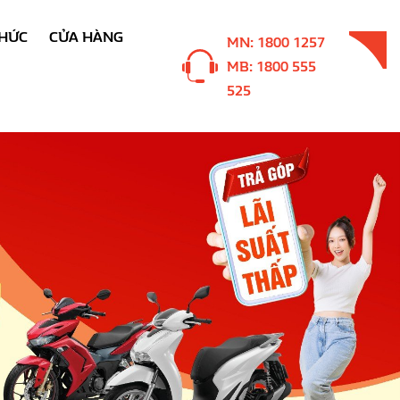
THỨC
CỬA HÀNG
MN: 1800 1257
MB: 1800 555
525