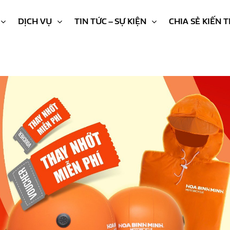
DỊCH VỤ
TIN TỨC – SỰ KIỆN
CHIA SẺ KIẾN 