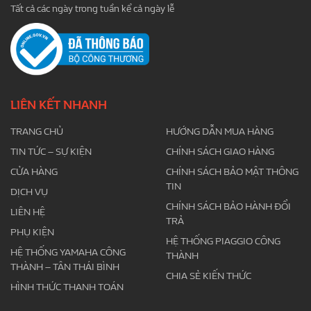
Tất cả các ngày trong tuần kể cả ngày lễ
LIÊN KẾT NHANH
TRANG CHỦ
HƯỚNG DẪN MUA HÀNG
TIN TỨC – SỰ KIỆN
CHÍNH SÁCH GIAO HÀNG
CỬA HÀNG
CHÍNH SÁCH BẢO MẬT THÔNG
TIN
DỊCH VỤ
CHÍNH SÁCH BẢO HÀNH ĐỔI
LIÊN HỆ
TRẢ
PHỤ KIỆN
HỆ THỐNG PIAGGIO CÔNG
HỆ THỐNG YAMAHA CÔNG
THÀNH
THÀNH – TÂN THÁI BÌNH
CHIA SẺ KIẾN THỨC
HÌNH THỨC THANH TOÁN