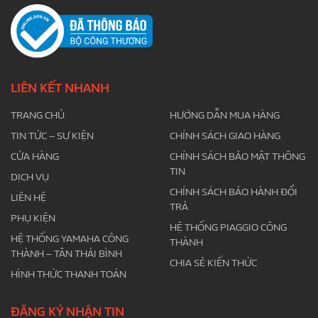
LIÊN KẾT NHANH
TRANG CHỦ
HƯỚNG DẪN MUA HÀNG
TIN TỨC – SỰ KIỆN
CHÍNH SÁCH GIAO HÀNG
CỬA HÀNG
CHÍNH SÁCH BẢO MẬT THÔNG
TIN
DỊCH VỤ
CHÍNH SÁCH BẢO HÀNH ĐỔI
LIÊN HỆ
TRẢ
PHỤ KIỆN
HỆ THỐNG PIAGGIO CÔNG
HỆ THỐNG YAMAHA CÔNG
THÀNH
THÀNH – TÂN THÁI BÌNH
CHIA SẺ KIẾN THỨC
HÌNH THỨC THANH TOÁN
ĐĂNG KÝ NHẬN TIN