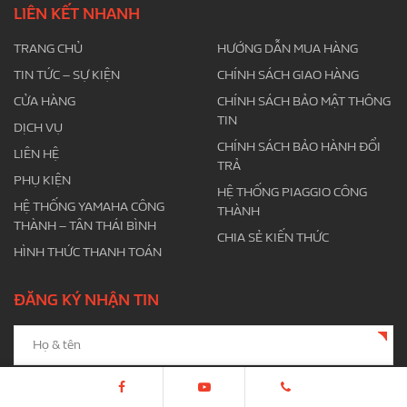
LIÊN KẾT NHANH
TRANG CHỦ
HƯỚNG DẪN MUA HÀNG
TIN TỨC – SỰ KIỆN
CHÍNH SÁCH GIAO HÀNG
CỬA HÀNG
CHÍNH SÁCH BẢO MẬT THÔNG
TIN
DỊCH VỤ
CHÍNH SÁCH BẢO HÀNH ĐỔI
LIÊN HỆ
TRẢ
PHỤ KIỆN
HỆ THỐNG PIAGGIO CÔNG
HỆ THỐNG YAMAHA CÔNG
THÀNH
THÀNH – TÂN THÁI BÌNH
CHIA SẺ KIẾN THỨC
HÌNH THỨC THANH TOÁN
ĐĂNG KÝ NHẬN TIN