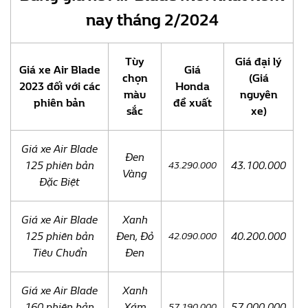
nay tháng 2/2024
Tùy
Giá đại lý
Giá xe Air Blade
Giá
chọn
(Giá
2023 đối với các
Honda
màu
n
guyên
phiên bản
đề xuất
sắc
xe)
Giá xe Air Blade
Đen
125 phiên bản
43.100.000
43.290.000
Vàng
Đặc Biệt
Giá xe Air Blade
Xanh
125 phiên bản
Đen, Đỏ
40.200.000
42.090.000
Tiêu Chuẩn
Đen
Giá xe Air Blade
Xanh
160 phiên bản
Xám
57.000.000
57.190.000