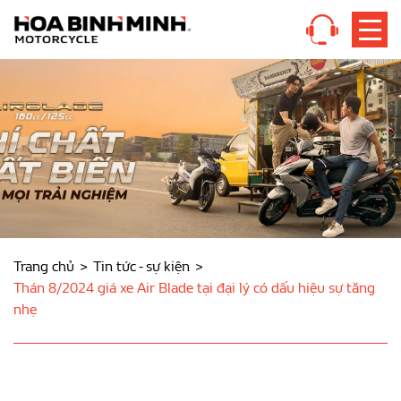
Trang chủ
Tin tức - sự kiện
Thán 8/2024 giá xe Air Blade tại đại lý có dấu hiệu sự tăng
nhẹ