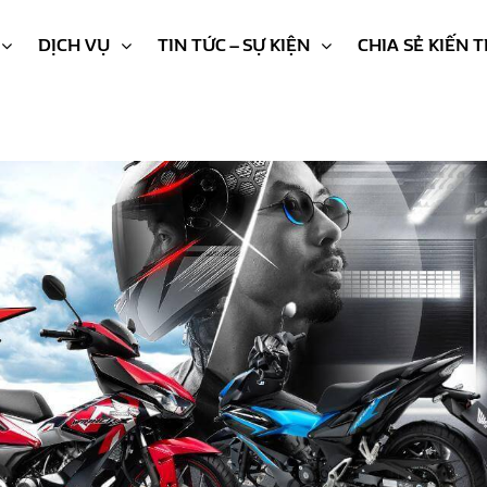
DỊCH VỤ
TIN TỨC – SỰ KIỆN
CHIA SẺ KIẾN 