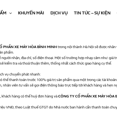
HẨM
KHUYẾN MÃI
DỊCH VỤ
TIN TỨC – SỰ KIỆN
Ổ PHẦN XE MÁY HÒA BÌNH MINH
trong nội thành Hà Nội sẽ được nhân 
sản phẩm.
 người nhận, địa chỉ, số điện thoại. Một số trường hợp nhạy cảm như: giá trị
sẽ kiểm tra và thoả thuận thêm, thống nhất cách thức giao hàng cụ thể.
ịch vụ chuyển phát nhanh:
 có thể thanh toán trước 100% giá trị sản phẩm qua một trong các tài khoả
 nhân viên tư vấn sẽ gọi điện thông báo trực tiếp tới khách hàng và hẹn ng
, khách hàng có thể huỷ đơn hàng và
CÔNG TY CỔ PHẦN XE MÁY HÒA 
0 triệu VNĐ, theo Luật thuế GTGT do Nhà nước ban hành cần thanh toán chu