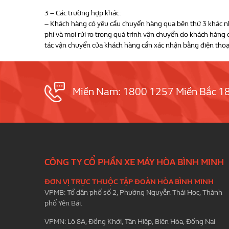
3 – Các trường hợp khác:
– Khách hàng có yêu cầu chuyển hàng qua bên thứ 3 khác nh
phí và mọi rủi ro trong quá trình vận chuyển do khách hàng 
tác vận chuyển của khách hàng cần xác nhận bằng điện thoạ
Miền Nam: 1800 1257 Miền Bắc 1
CÔNG TY CỔ PHẦN XE MÁY HÒA BÌNH MINH
ĐƠN VỊ TRỰC THUỘC TẬP ĐOÀN HÒA BÌNH MINH
VPMB: Tổ dân phố số 2, Phường Nguyễn Thái Học, Thành
phố Yên Bái.
VPMN: Lô 8A, Đồng Khởi, Tân Hiệp, Biên Hòa, Đồng Nai