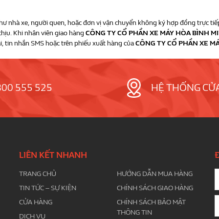
ư nhà xe, người quen, hoặc đơn vị vận chuyển không ký hợp đồng trực tiế
chịu. Khi nhân viên giao hàng
CÔNG TY CỔ PHẦN XE MÁY HÒA BÌNH M
i, tin nhắn SMS hoặc trên phiếu xuất hàng của
CÔNG TY CỔ PHẦN XE M
800 555 525
HỆ THỐNG CỬ
LIÊN KẾT NHANH
TRANG CHỦ
HƯỚNG DẪN MUA HÀNG
TIN TỨC – SỰ KIỆN
CHÍNH SÁCH GIAO HÀNG
CỬA HÀNG
CHÍNH SÁCH BẢO MẬT
THÔNG TIN
DỊCH VỤ