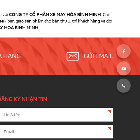
p với
CÔNG TY CỔ PHẦN XE MÁY HÒA BÌNH MINH
. Chi
INH
bàn giao sản phẩm cho bên thứ 3, thì khách hàng và đối
ÁY HÒA BÌNH MINH
A HÀNG
GỬI EMAIL
ĐĂNG KÝ NHẬN TIN