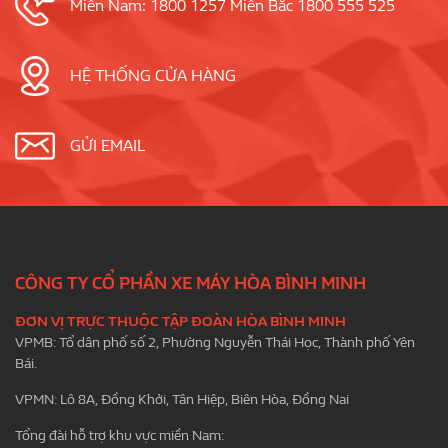
Miền Nam: 1800 1257 Miền Bắc 1800 555 525
HỆ THỐNG CỬA HÀNG
GỬI EMAIL
CÔNG TY CỔ PHẦN XE MÁY HÒA BÌNH MINH
ĐƠN VỊ TRỰC THUỘC TẬP ĐOÀN HÒA BÌNH MINH
VPMB: Tổ dân phố số 2, Phường Nguyễn Thái Học, Thành phố Yên
Bái.
VPMN: Lô 8A, Đồng Khởi, Tân Hiệp, Biên Hòa, Đồng Nai
Tổng đài hỗ trợ khu vực miền Nam: