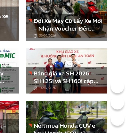
 xe
Đổi Xe Máy Cũ Lấy Xe Mới
– Nhận Voucher Đến
2.500.000đ Khi Lên Đời
30/07/2026
SH
y –
Bảng giá xe SH 2026 –
SH125i và SH160i cập
Mọi
nhật tháng 7/2026
16/07/2026
i –
Nên mua Honda CUV e