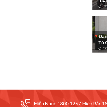
mới
nghi
10/
kiệ
Đán
Từ 
Có 
03/
Miền Nam: 1800 1257 Miền Bắc 1