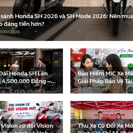
 sánh Honda SH 2026 và SH Mode 2026: Nên mua
o đáng tiền hơn?
30/07/2026
Đãi Honda SH Lên
Bảo Hiểm MIC Xe Má
 4.500.000 Đồng –
Giải Pháp Bảo Vệ Tài
Hội Sở Hữu SH Với Chi
Chính, An Tâm Trên 
07/2026
21/07/2026
 Tiết Kiệm Hơn
Hành Trình
Vision cũ đổi Vision
Thu Xe Cũ Đổi Xe Mớ