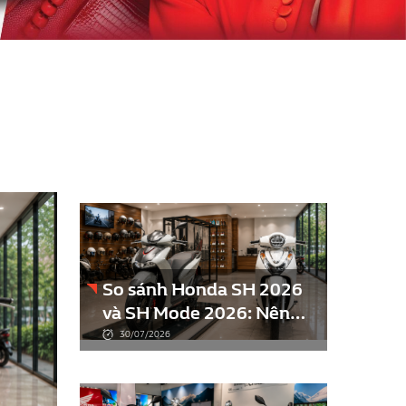
So sánh Honda SH 2026
và SH Mode 2026: Nên
mua xe nào đáng tiền
30/07/2026
hơn?