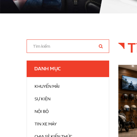
T
DANH MỤC
KHUYẾN MÃI
SỰ KIỆN
NỘI BỘ
TIN XE MÁY
CHIA SẺ KIẾN THỨC