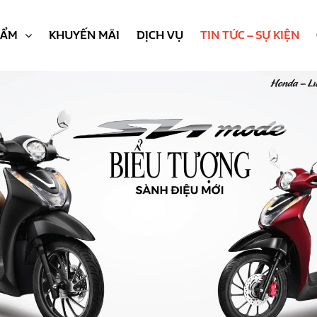
HẨM
KHUYẾN MÃI
DỊCH VỤ
TIN TỨC – SỰ KIỆN