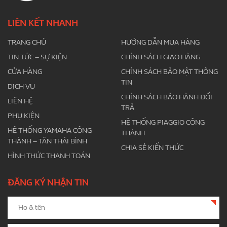
LIÊN KẾT NHANH
TRANG CHỦ
HƯỚNG DẪN MUA HÀNG
TIN TỨC – SỰ KIỆN
CHÍNH SÁCH GIAO HÀNG
CỬA HÀNG
CHÍNH SÁCH BẢO MẬT THÔNG
TIN
DỊCH VỤ
CHÍNH SÁCH BẢO HÀNH ĐỔI
LIÊN HỆ
TRẢ
PHỤ KIỆN
HỆ THỐNG PIAGGIO CÔNG
HỆ THỐNG YAMAHA CÔNG
THÀNH
THÀNH – TÂN THÁI BÌNH
CHIA SẺ KIẾN THỨC
HÌNH THỨC THANH TOÁN
ĐĂNG KÝ NHẬN TIN