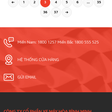
←
1
2
3
4
5
6
…
35
36
37
→
Miền Nam: 1800 1257 Miền Bắc 1800 555 525
HỆ THỐNG CỬA HÀNG
GỬI EMAIL
CÔNG TY CỔ PHẦN XE MÁY HÒA BÌNH MINH