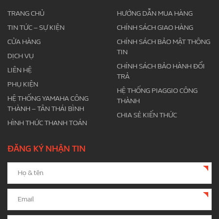
TRANG CHỦ
HƯỚNG DẪN MUA HÀNG
TIN TỨC – SỰ KIỆN
CHÍNH SÁCH GIAO HÀNG
CỬA HÀNG
CHÍNH SÁCH BẢO MẬT THÔNG
TIN
DỊCH VỤ
CHÍNH SÁCH BẢO HÀNH ĐỔI
LIÊN HỆ
TRẢ
PHỤ KIỆN
HỆ THỐNG PIAGGIO CÔNG
HỆ THỐNG YAMAHA CÔNG
THÀNH
THÀNH – TÂN THÁI BÌNH
CHIA SẺ KIẾN THỨC
HÌNH THỨC THANH TOÁN
ĐĂNG KÝ NHẬN TIN