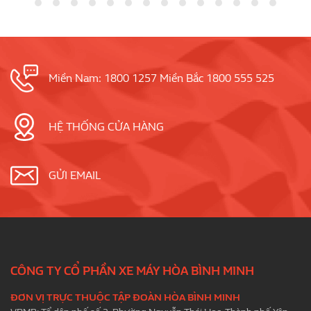
Miền Nam: 1800 1257 Miền Bắc 1800 555 525
HỆ THỐNG CỬA HÀNG
GỬI EMAIL
CÔNG TY CỔ PHẦN XE MÁY HÒA BÌNH MINH
ĐƠN VỊ TRỰC THUỘC TẬP ĐOÀN HÒA BÌNH MINH