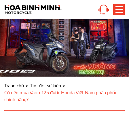
Trang chủ
Tin tức - sự kiện
Có nên mua Vario 125 được Honda Việt Nam phân phối
chính hãng?