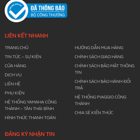
LIÊN KẾT NHANH
TRANG CHỦ
HƯỚNG DẪN MUA HÀNG
TIN TỨC – SỰ KIỆN
CHÍNH SÁCH GIAO HÀNG
CỬA HÀNG
CHÍNH SÁCH BẢO MẬT THÔNG
TIN
DỊCH VỤ
CHÍNH SÁCH BẢO HÀNH ĐỔI
LIÊN HỆ
TRẢ
PHỤ KIỆN
HỆ THỐNG PIAGGIO CÔNG
HỆ THỐNG YAMAHA CÔNG
THÀNH
THÀNH – TÂN THÁI BÌNH
CHIA SẺ KIẾN THỨC
HÌNH THỨC THANH TOÁN
ĐĂNG KÝ NHẬN TIN