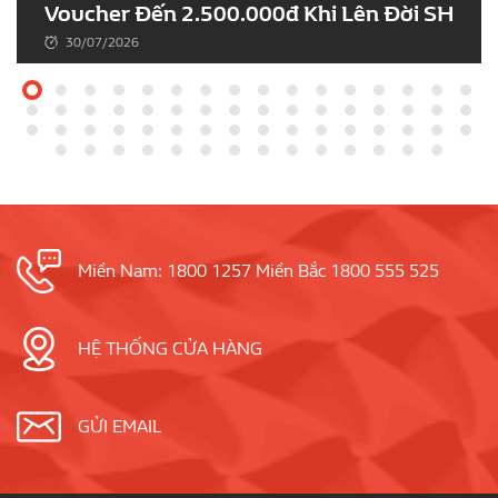
Voucher Đến 2.500.000đ Khi Lên Đời SH
30/07/2026
Miền Nam: 1800 1257 Miền Bắc 1800 555 525
HỆ THỐNG CỬA HÀNG
GỬI EMAIL