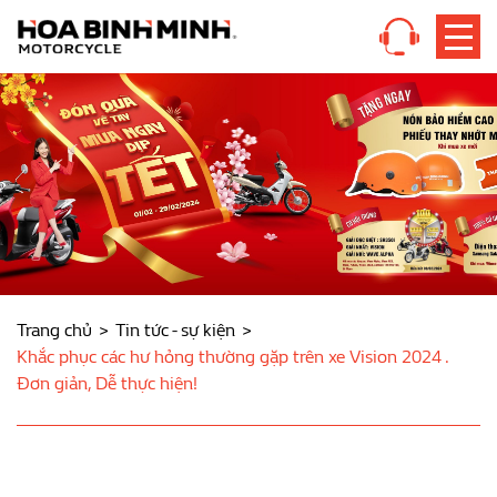
Trang chủ
Tin tức - sự kiện
Khắc phục các hư hỏng thường gặp trên xe Vision 2024 .
Đơn giản, Dễ thực hiện!