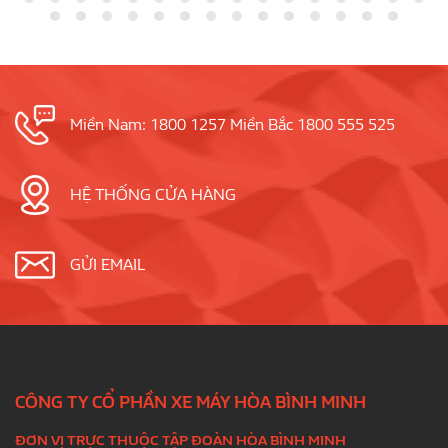
Miền Nam: 1800 1257 Miền Bắc 1800 555 525
HỆ THỐNG CỬA HÀNG
GỬI EMAIL
CÔNG TY CỔ PHẦN XE MÁY HÒA BÌNH MINH
ĐƠN VỊ TRỰC THUỘC TẬP ĐOÀN HÒA BÌNH MINH