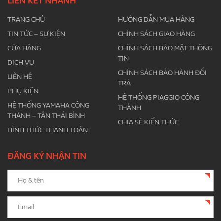
LIÊN KẾT NHANH
TRANG CHỦ
HƯỚNG DẪN MUA HÀNG
TIN TỨC – SỰ KIỆN
CHÍNH SÁCH GIAO HÀNG
CỬA HÀNG
CHÍNH SÁCH BẢO MẬT THÔNG
TIN
DỊCH VỤ
CHÍNH SÁCH BẢO HÀNH ĐỔI
LIÊN HỆ
TRẢ
PHỤ KIỆN
HỆ THỐNG PIAGGIO CÔNG
HỆ THỐNG YAMAHA CÔNG
THÀNH
THÀNH – TÂN THÁI BÌNH
CHIA SẺ KIẾN THỨC
HÌNH THỨC THANH TOÁN
ĐĂNG KÝ NHẬN TIN