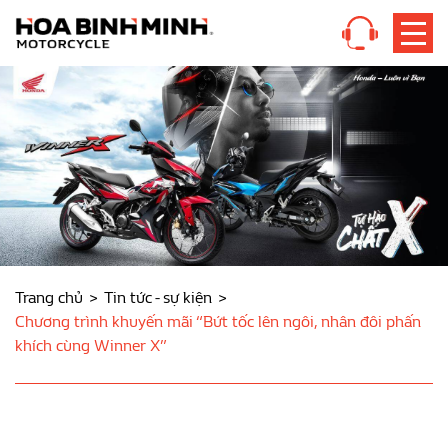
Trang chủ
Tin tức - sự kiện
Chương trình khuyến mãi “Bứt tốc lên ngôi, nhân đôi phấn
khích cùng Winner X”