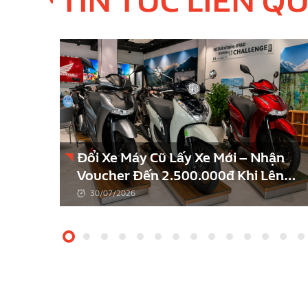
TIN TỨC LIÊN Q
Đổi Xe Máy Cũ Lấy Xe Mới – Nhận
Voucher Đến 2.500.000đ Khi Lên
Đời SH
30/07/2026