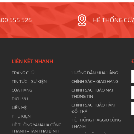
800 555 525
HỆ THỐNG CỬ
LIÊN KẾT NHANH
TRANG CHỦ
HƯỚNG DẪN MUA HÀNG
TIN TỨC – SỰ KIỆN
CHÍNH SÁCH GIAO HÀNG
CỬA HÀNG
CHÍNH SÁCH BẢO MẬT
THÔNG TIN
DỊCH VỤ
CHÍNH SÁCH BẢO HÀNH
LIÊN HỆ
ĐỔI TRẢ
PHỤ KIỆN
HỆ THỐNG PIAGGIO CÔNG
HỆ THỐNG YAMAHA CÔNG
THÀNH
THÀNH – TÂN THÁI BÌNH