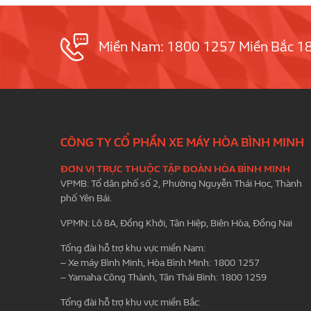
Miền Nam: 1800 1257 Miền Bắc 1
CÔNG TY CỔ PHẦN XE MÁY HÒA BÌNH MINH
ĐƠN VỊ TRỰC THUỘC TẬP ĐOÀN HÒA BÌNH MINH
VPMB: Tổ dân phố số 2, Phường Nguyễn Thái Học, Thành
phố Yên Bái.
VPMN: Lô 8A, Đồng Khởi, Tân Hiệp, Biên Hòa, Đồng Nai
Tổng đài hỗ trợ khu vực miền Nam:
– Xe máy Bình Minh, Hòa Bình Minh: 1800 1257
– Yamaha Công Thành, Tân Thái Bình: 1800 1259
Tổng đài hỗ trợ khu vực miền Bắc: