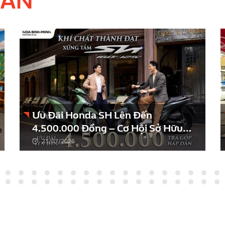
UAN
Ưu Đãi Honda SH Lên Đến
4.500.000 Đồng – Cơ Hội Sở Hữu
SH Với Chi Phí Tiết Kiệm Hơn
23/07/2026