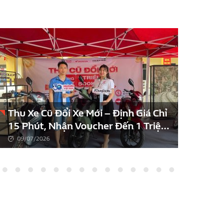
Thu Xe Cũ Đổi Xe Mới – Định Giá Chỉ
Các
15 Phút, Nhận Voucher Đến 1 Triệu
202
Đồng
09/07/2026
0