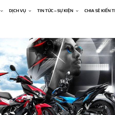
DỊCH VỤ
TIN TỨC – SỰ KIỆN
CHIA SẺ KIẾN 