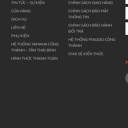
TIN TỨC – SỰ KIỆN
CHÍNH SÁCH GIAO HÀNG
CỬA HÀNG
CHÍNH SÁCH BẢO MẬT
THÔNG TIN
DỊCH VỤ
CHÍNH SÁCH BẢO HÀNH
LIÊN HỆ
ĐỔI TRẢ
PHỤ KIỆN
HỆ THỐNG PIAGGIO CÔNG
HỆ THỐNG YAMAHA CÔNG
THÀNH
THÀNH – TÂN THÁI BÌNH
CHIA SẺ KIẾN THỨC
HÌNH THỨC THANH TOÁN