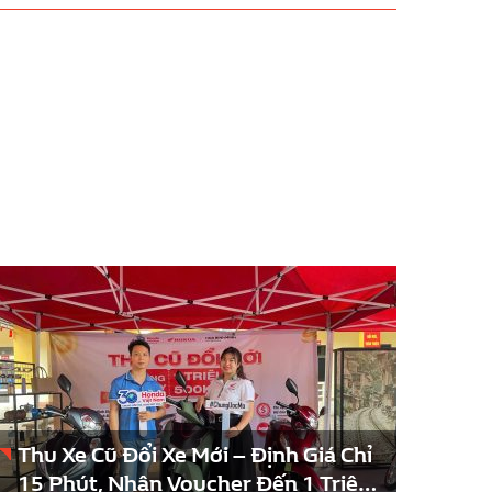
Thu Xe Cũ Đổi Xe Mới – Định Giá Chỉ
Các
15 Phút, Nhận Voucher Đến 1 Triệu
202