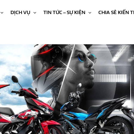
DỊCH VỤ
TIN TỨC – SỰ KIỆN
CHIA SẺ KIẾN 