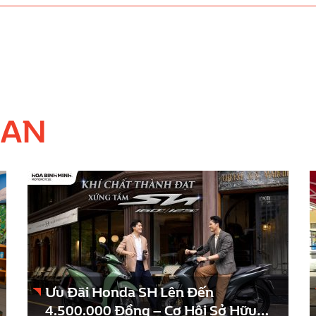
UAN
Ưu Đãi Honda SH Lên Đến
4.500.000 Đồng – Cơ Hội Sở Hữu