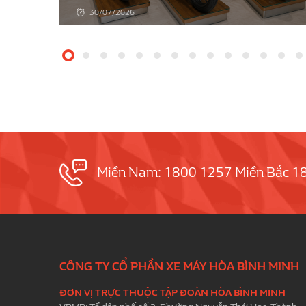
Đời SH
30/07/2026
Miền Nam: 1800 1257 Miền Bắc 1
CÔNG TY CỔ PHẦN XE MÁY HÒA BÌNH MINH
ĐƠN VỊ TRỰC THUỘC TẬP ĐOÀN HÒA BÌNH MINH