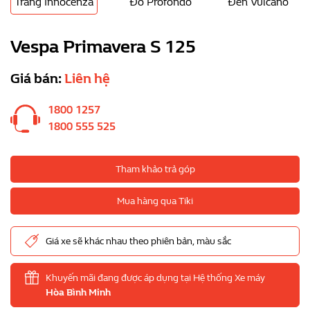
Trắng Innocenza
Đỏ Profondo
Đen Vulcano
Vespa Primavera S 125
Giá bán:
Liên hệ
1800 1257
1800 555 525
Tham khảo trả góp
Mua hàng qua Tiki
Giá xe sẽ khác nhau theo phiên bản, màu sắc
Khuyến mãi đang được áp dụng tại Hệ thống Xe máy
Hòa Bình Minh