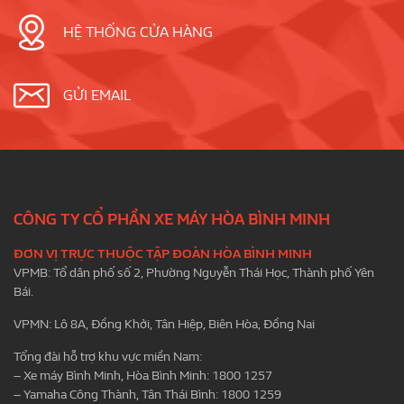
HỆ THỐNG CỬA HÀNG
GỬI EMAIL
CÔNG TY CỔ PHẦN XE MÁY HÒA BÌNH MINH
ĐƠN VỊ TRỰC THUỘC TẬP ĐOÀN HÒA BÌNH MINH
VPMB: Tổ dân phố số 2, Phường Nguyễn Thái Học, Thành phố Yên
Bái.
VPMN: Lô 8A, Đồng Khởi, Tân Hiệp, Biên Hòa, Đồng Nai
Tổng đài hỗ trợ khu vực miền Nam:
– Xe máy Bình Minh, Hòa Bình Minh: 1800 1257
– Yamaha Công Thành, Tân Thái Bình: 1800 1259