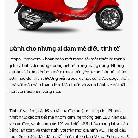
Dành cho những ai đam mê điều tinh tế
Vespa Primavera S hoàn toàn mới mang tới một thiết kế thanh
lịch, cá tính với những đường nét trẻ trung, năng động. Những
đường chỉ xám kết hợp mềm mượt trên yên xe nổi bật trên thân
sơn màu đỏ nhám. Đường viền trước, và hốc còi trước được nhấn
nhá với màu xám thanh lịch. Mào trước và vành bánh xe nổi bật
hơn với màu xám bóng mới.
Tinh tế và tỉ mỉ, các kỹ sư Vespa đã chú ý tới từng chi tiết nhỏ
nhất như: các chi tiết mạ nhôm xám, hệ thống đèn LED hiện đại,
yên xe đen; vành bánh xe 12" với thiết kế 5 chấu mang lại sự cân
bằng, an toàn và thích nghi với trên mọi địa hình v.v… Tất cả đều
tạo nên sự độc đáo đậm chất Ý của phiên bản Vespa Primavera S