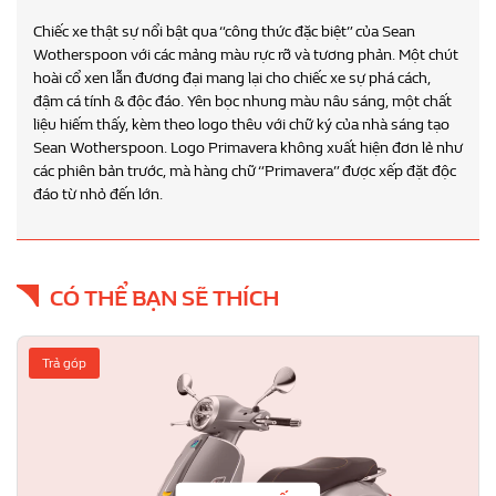
Chiếc xe thật sự nổi bật qua “công thức đặc biệt” của Sean
Wotherspoon với các mảng màu rực rỡ và tương phản. Một chút
hoài cổ xen lẫn đương đại mang lại cho chiếc xe sự phá cách,
đậm cá tính & độc đáo. Yên bọc nhung màu nâu sáng, một chất
liệu hiếm thấy, kèm theo logo thêu với chữ ký của nhà sáng tạo
Sean Wotherspoon. Logo Primavera không xuất hiện đơn lẻ như
các phiên bản trước, mà hàng chữ “Primavera” được xếp đặt độc
đáo từ nhỏ đến lớn.
CÓ THỂ BẠN SẼ THÍCH
Trả góp