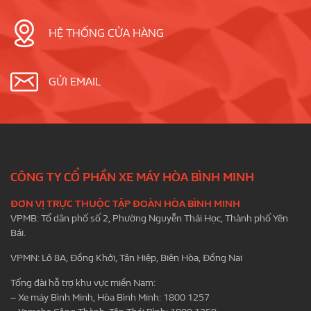
HỆ THỐNG CỬA HÀNG
GỬI EMAIL
CÔNG TY CỔ PHẦN XE MÁY HÒA BÌNH MINH
ĐƠN VỊ TRỰC THUỘC TẬP ĐOÀN HÒA BÌNH MINH
VPMB: Tổ dân phố số 2, Phường Nguyễn Thái Học, Thành phố Yên
Bái.
VPMN: Lô 8A, Đồng Khởi, Tân Hiệp, Biên Hòa, Đồng Nai
Tổng đài hỗ trợ khu vực miền Nam:
– Xe máy Bình Minh, Hòa Bình Minh: 1800 1257