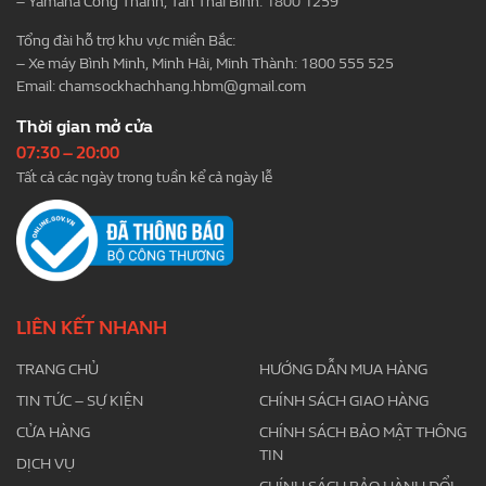
– Yamaha Công Thành, Tân Thái Bình: 1800 1259
Tổng đài hỗ trợ khu vực miền Bắc:
– Xe máy Bình Minh, Minh Hải, Minh Thành: 1800 555 525
Email:
chamsockhachhang.hbm@gmail.com
Thời gian mở cửa
07:30 – 20:00
Tất cả các ngày trong tuần kể cả ngày lễ
LIÊN KẾT NHANH
TRANG CHỦ
HƯỚNG DẪN MUA HÀNG
TIN TỨC – SỰ KIỆN
CHÍNH SÁCH GIAO HÀNG
CỬA HÀNG
CHÍNH SÁCH BẢO MẬT THÔNG
TIN
DỊCH VỤ