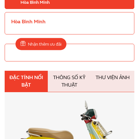
Hòa Bình Minh
Hòa Bình Minh
Nhận thêm ưu đãi
ĐẶC TÍNH NỔI
THÔNG SỐ KỸ
THƯ VIỆN ẢNH
BẬT
THUẬT