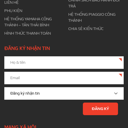
CHÍNH SÁCH BẢO HÀNH ĐỔI
LIÊN HỆ
TRẢ
PHỤ KIỆN
HỆ THỐNG PIAGGIO CÔNG
HỆ THỐNG YAMAHA CÔNG
THÀNH
THÀNH – TÂN THÁI BÌNH
CHIA SẺ KIẾN THỨC
HÌNH THỨC THANH TOÁN
ĐĂNG KÝ NHẬN TIN
MẠNG XÃ HỘI