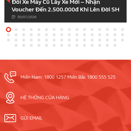
Đổi Xe Máy Cũ Lấy Xe Mới – Nhận
Voucher Đến 2.500.000đ Khi Lên Đời SH
30/07/2026
Miền Nam: 1800 1257 Miền Bắc 1800 555 525
HỆ THỐNG CỬA HÀNG
GỬI EMAIL