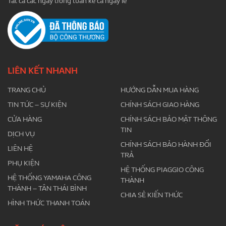
Tất cả các ngày trong tuần kể cả ngày lễ
LIÊN KẾT NHANH
TRANG CHỦ
HƯỚNG DẪN MUA HÀNG
TIN TỨC – SỰ KIỆN
CHÍNH SÁCH GIAO HÀNG
CỬA HÀNG
CHÍNH SÁCH BẢO MẬT THÔNG
TIN
DỊCH VỤ
CHÍNH SÁCH BẢO HÀNH ĐỔI
LIÊN HỆ
TRẢ
PHỤ KIỆN
HỆ THỐNG PIAGGIO CÔNG
HỆ THỐNG YAMAHA CÔNG
THÀNH
THÀNH – TÂN THÁI BÌNH
CHIA SẺ KIẾN THỨC
HÌNH THỨC THANH TOÁN