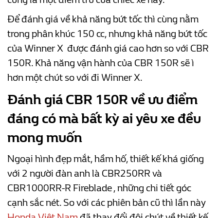
Để đánh giá về khả năng bứt tốc thì cùng nằm
trong phân khúc 150 cc, nhưng khả năng bứt tốc
của Winner X được đánh giá cao hơn so với CBR
150R. Khả năng vận hành của CBR 150R sẽ ì
hơn một chút so với đi Winner X.
Đánh giá CBR 150R về ưu điểm
đáng có mà bất kỳ ai yêu xe đều
mong muốn
Ngoại hình đẹp mắt, hầm hố, thiết kế khá giống
với 2 người đàn anh là CBR250RR và
CBR1000RR-R Fireblade , những chi tiết góc
cạnh sắc nét. So với các phiên bản cũ thì lần này
Honda Việt Nam
đã thay đổi đôi chút về thiết kế,