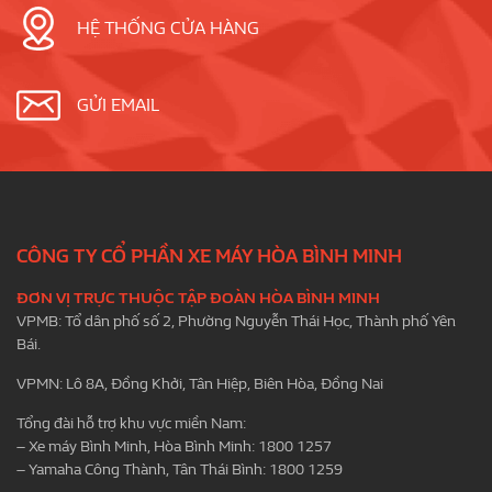
HỆ THỐNG CỬA HÀNG
GỬI EMAIL
CÔNG TY CỔ PHẦN XE MÁY HÒA BÌNH MINH
ĐƠN VỊ TRỰC THUỘC TẬP ĐOÀN HÒA BÌNH MINH
VPMB: Tổ dân phố số 2, Phường Nguyễn Thái Học, Thành phố Yên
Bái.
VPMN: Lô 8A, Đồng Khởi, Tân Hiệp, Biên Hòa, Đồng Nai
Tổng đài hỗ trợ khu vực miền Nam:
– Xe máy Bình Minh, Hòa Bình Minh: 1800 1257
– Yamaha Công Thành, Tân Thái Bình: 1800 1259