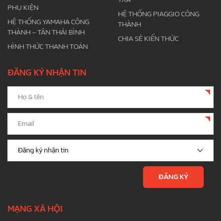
PHỤ KIỆN
HỆ THỐNG PIAGGIO CÔNG
HỆ THỐNG YAMAHA CÔNG
THÀNH
THÀNH – TÂN THÁI BÌNH
CHIA SẺ KIẾN THỨC
HÌNH THỨC THANH TOÁN
ĐĂNG KÝ NHẬN TIN
MẠNG XÃ HỘI