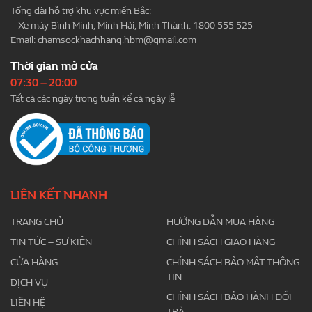
Tổng đài hỗ trợ khu vực miền Bắc:
– Xe máy Bình Minh, Minh Hải, Minh Thành: 1800 555 525
Email:
chamsockhachhang.hbm@gmail.com
Thời gian mở cửa
07:30 – 20:00
Tất cả các ngày trong tuần kể cả ngày lễ
LIÊN KẾT NHANH
TRANG CHỦ
HƯỚNG DẪN MUA HÀNG
TIN TỨC – SỰ KIỆN
CHÍNH SÁCH GIAO HÀNG
CỬA HÀNG
CHÍNH SÁCH BẢO MẬT THÔNG
TIN
DỊCH VỤ
CHÍNH SÁCH BẢO HÀNH ĐỔI
LIÊN HỆ
TRẢ