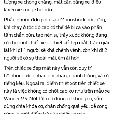
tượng xe chòng chàng, mất cân bằng xe, điều
khiển xe cũng khó hơn.
Phần phuộc đơn phía sau Monoshock hơi cứng,
khi chạy ở tốc độ cao có thể dễ bị cà vào phần
tấm chắn bùn, tạo nên sự trầy xước không đáng
có cho một chiếc xe có thiết kế đẹp mắt. Cảm giác
lái khi đi 1 người sẽ khá chênh vênh, còn khi đi 2
người sẽ có sự thoải mái, êm ái hơn.
Trên chiếc xe đẹp mắt này vẫn còn duy trì
bộ nhông xích nhanh bị nhão, nhanh trùng, và có
tiếng kêu. Ngoài ra, điểm thiết xót trên chiếc xe
này là việc không có phớt cao xu như trên mẫu xe
Winner V3. Nút tắt mở động cơ không có, vẫn
dùng chìa khóa cơ, chân chống quá yếu, dễ cong
cũng là một điểm trừ của chiếc xe này.