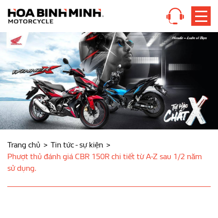
Trang chủ
Tin tức - sự kiện
Phượt thủ đánh giá CBR 150R chi tiết từ A-Z sau 1/2 năm
sử dụng.