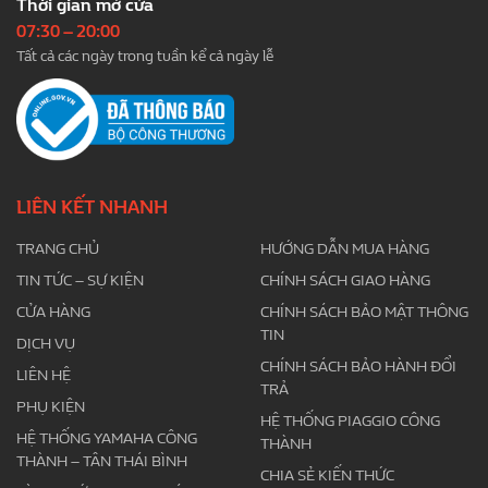
Thời gian mở cửa
07:30 – 20:00
Tất cả các ngày trong tuần kể cả ngày lễ
LIÊN KẾT NHANH
TRANG CHỦ
HƯỚNG DẪN MUA HÀNG
TIN TỨC – SỰ KIỆN
CHÍNH SÁCH GIAO HÀNG
CỬA HÀNG
CHÍNH SÁCH BẢO MẬT THÔNG
TIN
DỊCH VỤ
CHÍNH SÁCH BẢO HÀNH ĐỔI
LIÊN HỆ
TRẢ
PHỤ KIỆN
HỆ THỐNG PIAGGIO CÔNG
HỆ THỐNG YAMAHA CÔNG
THÀNH
THÀNH – TÂN THÁI BÌNH
CHIA SẺ KIẾN THỨC