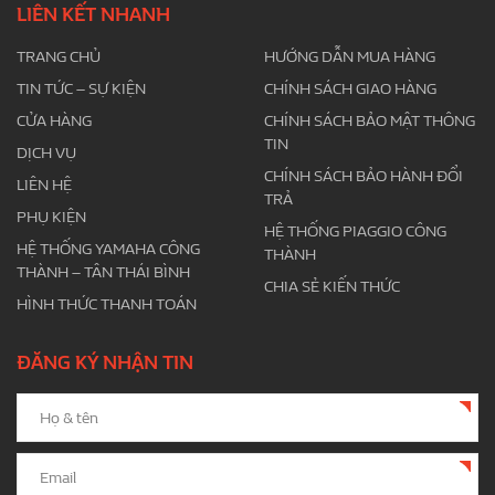
LIÊN KẾT NHANH
TRANG CHỦ
HƯỚNG DẪN MUA HÀNG
TIN TỨC – SỰ KIỆN
CHÍNH SÁCH GIAO HÀNG
CỬA HÀNG
CHÍNH SÁCH BẢO MẬT THÔNG
TIN
DỊCH VỤ
CHÍNH SÁCH BẢO HÀNH ĐỔI
LIÊN HỆ
TRẢ
PHỤ KIỆN
HỆ THỐNG PIAGGIO CÔNG
HỆ THỐNG YAMAHA CÔNG
THÀNH
THÀNH – TÂN THÁI BÌNH
CHIA SẺ KIẾN THỨC
HÌNH THỨC THANH TOÁN
ĐĂNG KÝ NHẬN TIN