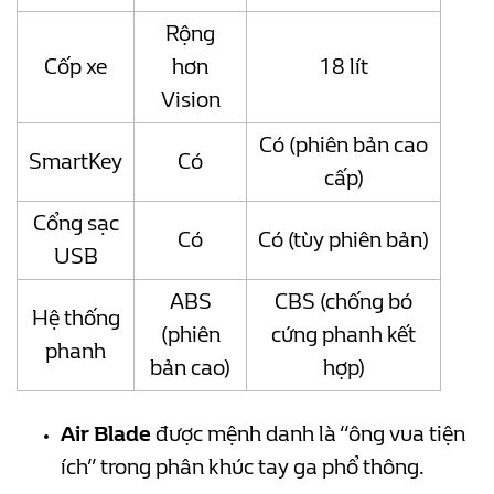
Rộng
Cốp xe
hơn
18 lít
Vision
Có (phiên bản cao
SmartKey
Có
cấp)
Cổng sạc
Có
Có (tùy phiên bản)
USB
ABS
CBS (chống bó
Hệ thống
(phiên
cứng phanh kết
phanh
bản cao)
hợp)
Air Blade
được mệnh danh là “ông vua tiện
ích” trong phân khúc tay ga phổ thông.