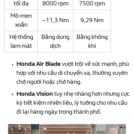
tối đa
8000 rpm
7500 rpm
Mô-men
~11,3 Nm
9,29 Nm
xoắn
Hệ thống
Bằng dung
Bằng không
làm mát
dịch
khí
Honda Air Blade
vượt trội về sức mạnh, phù
hợp với nhu cầu di chuyển xa, thường xuyên
chở người hoặc chở hàng.
Honda Vision
tuy nhẹ nhàng hơn nhưng cực
kỳ tiết kiệm nhiên liệu, lý tưởng cho nhu cầu
đi lại hàng ngày trong thành phố.