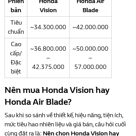
Phiên
Honda
Honda Air
bản
Vision
Blade
Tiêu
~34.300.000
~42.000.000
chuẩn
Cao
~36.800.000
~50.000.000
cấp/
–
–
Đặc
42.375.000
57.000.000
biệt
Nên mua Honda Vision hay
Honda Air Blade?
Sau khi so sánh về thiết kế, hiệu năng, tiện ích,
mức tiêu hao nhiên liệu và giá bán, câu hỏi cuối
cùng đặt ra là:
Nên chọn Honda Vision hay