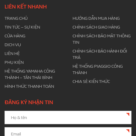
LIÊN KẾT NHANH
TRANG CHỦ
HƯỚNG DẪN MUA HÀNG
TIN TỨC – SỰ KIỆN
CHÍNH SÁCH GIAO HÀNG
CỬA HÀNG
CHÍNH SÁCH BẢO MẬT THÔNG
TIN
DỊCH VỤ
CHÍNH SÁCH BẢO HÀNH ĐỔI
LIÊN HỆ
TRẢ
PHỤ KIỆN
HỆ THỐNG PIAGGIO CÔNG
HỆ THỐNG YAMAHA CÔNG
THÀNH
THÀNH – TÂN THÁI BÌNH
CHIA SẺ KIẾN THỨC
HÌNH THỨC THANH TOÁN
ĐĂNG KÝ NHẬN TIN