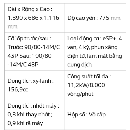
Dài x Rộng x Cao :
1.890 x 686 x 1.116
Độ cao yên : 775 mm
mm
Cỡ lốp trước/sau :
Loại động cơ : eSP+, 4
Trước: 90/80-14M/C
van, 4 kỳ, phun xăng
43P Sau: 100/80
điện tử, làm mát bằng
-14M/C 48P
dung dịch
Công suất tối đa :
Dung tích xy-lanh :
11,2kW/8.000
156,9cc
vòng/phút
Dung tích nhớt máy :
0,8 khi thay nhớt ;
Hộp số : Vô cấp
0,9 khi rã máy