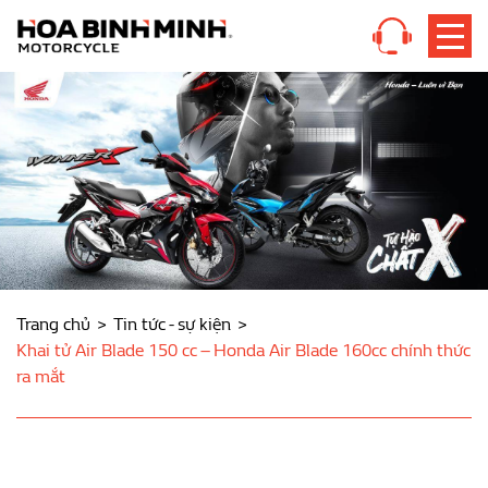
Trang chủ
Tin tức - sự kiện
Khai tử Air Blade 150 cc – Honda Air Blade 160cc chính thức
ra mắt