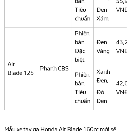
bản
55,9
Tiêu
Đen
VNĐ
chuẩn
Xám
Phiên
bản
Đen
43,2
Đặc
Vàng
VNĐ
biệt
Air
Phanh CBS
Xanh
Blade 125
Phiên
Đen,
bản
42,0
Tiêu
Đỏ
VNĐ
chuẩn
Đen
Mẫu xe tay ga Honda Air Blade 160cc mới sẽ