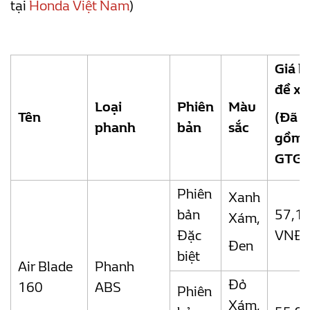
tại
Honda Việt Nam
)
Giá b
đề
xu
Loại
Phiên
Màu
Tên
(Đã 
phanh
bản
sắc
gồm 
GTGT
Phiên
Xanh
bản
57,1
Xám,
Đặc
VNĐ
Đen
biệt
Air Blade
Phanh
Đỏ
160
ABS
Phiên
Xám,