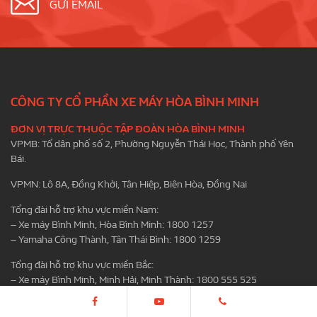
GỬI EMAIL
CÔNG TY CỔ PHẦN XE MÁY HÒA BÌNH MINH
ĐƠN VỊ TRỰC THUỘC TẬP ĐOÀN HÒA BÌNH MINH
VPMB: Tổ dân phố số 2, Phường Nguyễn Thái Học, Thành phố Yên
Bái.
VPMN: Lô 8A, Đồng Khởi, Tân Hiệp, Biên Hòa, Đồng Nai
Tổng đài hỗ trợ khu vực miền Nam:
– Xe máy Bình Minh, Hòa Bình Minh: 1800 1257
– Yamaha Công Thành, Tân Thái Bình: 1800 1259
Tổng đài hỗ trợ khu vực miền Bắc:
– Xe máy Bình Minh, Minh Hải, Minh Thành: 1800 555 525
Email:
chamsockhachhang.hbm@gmail.com