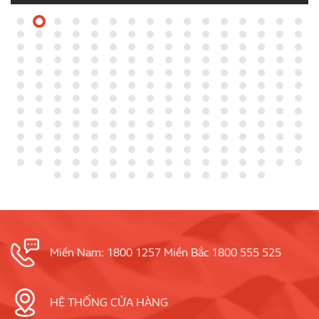
Miền Nam: 1800 1257 Miền Bắc 1800 555 525
HỆ THỐNG CỬA HÀNG