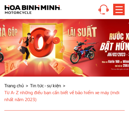
Trang chủ
Tin tức - sự kiện
Từ A- Z những điều bạn cần biết về bảo hiểm xe máy (mới
nhất năm 2023)