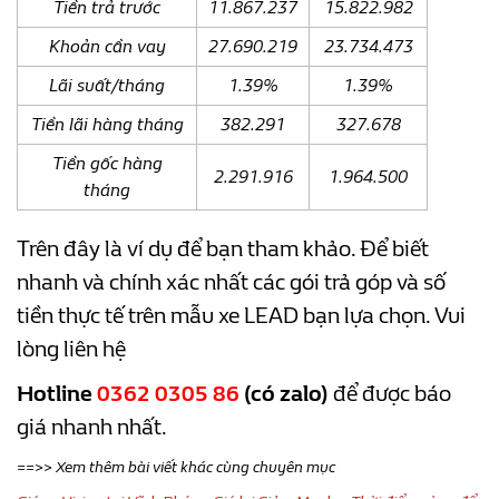
Tiền trả trước
11.867.237
15.822.982
Khoản cần vay
27.690.219
23.734.473
Lãi suất/tháng
1.39%
1.39%
Tiền lãi hàng tháng
382.291
327.678
Tiền gốc hàng
2.291.916
1.964.500
tháng
Trên đây là ví dụ để bạn tham khảo. Để biết
nhanh và chính xác nhất các gói trả góp và số
tiền thực tế trên mẫu xe LEAD bạn lựa chọn. Vui
lòng liên hệ
Hotline
0362 0305 86
(có zalo)
để được báo
giá nhanh nhấ
t.
==>> Xem thêm bài viết khác cùng chuyên mục