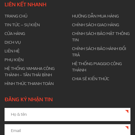
LIÊN KẾT NHANH
TRANG CHỦ
HƯỚNG DẪN MUA HÀNG
TIN TỨC – SỰ KIỆN
CHÍNH SÁCH GIAO HÀNG
CỬA HÀNG
CHÍNH SÁCH BẢO MẬT THÔNG
TIN
DỊCH VỤ
CHÍNH SÁCH BẢO HÀNH ĐỔI
LIÊN HỆ
TRẢ
PHỤ KIỆN
HỆ THỐNG PIAGGIO CÔNG
HỆ THỐNG YAMAHA CÔNG
THÀNH
THÀNH – TÂN THÁI BÌNH
CHIA SẺ KIẾN THỨC
HÌNH THỨC THANH TOÁN
ĐĂNG KÝ NHẬN TIN