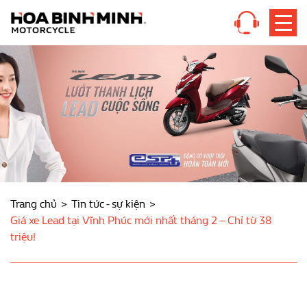
Trang chủ
Tin tức - sự kiện
Giá xe Lead tại Vĩnh Phúc mới nhất tháng 2 – Chỉ từ 38
triệu!