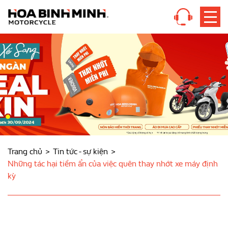
Trang chủ
Tin tức - sự kiện
Những tác hại tiềm ẩn của việc quên thay nhớt xe máy định
kỳ