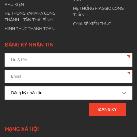
PHỤ KIỆN
HỆ THỐNG PIAGGIO CÔNG
HỆ THỐNG YAMAHA CÔNG
THÀNH
THÀNH – TÂN THÁI BÌNH
CHIA SẺ KIẾN THỨC
HÌNH THỨC THANH TOÁN
ĐĂNG KÝ NHẬN TIN
MẠNG XÃ HỘI