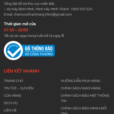
Tổng đài hỗ trợ khu vực miền Bắc:
– Xe máy Bình Minh, Minh Hải, Minh Thành: 1800 555 525
Email:
chamsockhachhang.hbm@gmail.com
Thời gian mở cửa
07:30 – 20:00
Tất cả các ngày trong tuần kể cả ngày lễ
LIÊN KẾT NHANH
TRANG CHỦ
HƯỚNG DẪN MUA HÀNG
TIN TỨC – SỰ KIỆN
CHÍNH SÁCH GIAO HÀNG
CỬA HÀNG
CHÍNH SÁCH BẢO MẬT THÔNG
TIN
DỊCH VỤ
CHÍNH SÁCH BẢO HÀNH ĐỔI
LIÊN HỆ
TRẢ