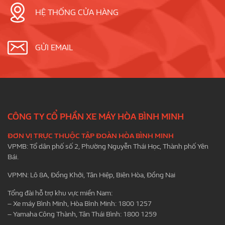
HỆ THỐNG CỬA HÀNG
GỬI EMAIL
CÔNG TY CỔ PHẦN XE MÁY HÒA BÌNH MINH
ĐƠN VỊ TRỰC THUỘC TẬP ĐOÀN HÒA BÌNH MINH
VPMB: Tổ dân phố số 2, Phường Nguyễn Thái Học, Thành phố Yên
Bái.
VPMN: Lô 8A, Đồng Khởi, Tân Hiệp, Biên Hòa, Đồng Nai
Tổng đài hỗ trợ khu vực miền Nam:
– Xe máy Bình Minh, Hòa Bình Minh: 1800 1257
– Yamaha Công Thành, Tân Thái Bình: 1800 1259