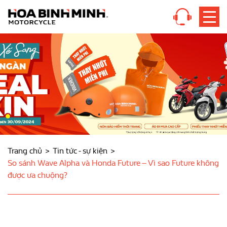
Trang chủ
Tin tức - sự kiện
So sánh Wave Alpha và Honda Future – Vì sao Future không
được ưa chuộng?