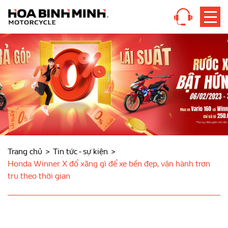
Trang chủ
Tin tức - sự kiện
Honda Winner X đổ xăng gì để xe bền đẹp, vận hành trơn
tru theo thời gian