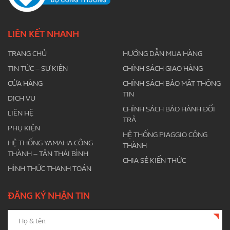
LIÊN KẾT NHANH
TRANG CHỦ
HƯỚNG DẪN MUA HÀNG
TIN TỨC – SỰ KIỆN
CHÍNH SÁCH GIAO HÀNG
CỬA HÀNG
CHÍNH SÁCH BẢO MẬT THÔNG
TIN
DỊCH VỤ
CHÍNH SÁCH BẢO HÀNH ĐỔI
LIÊN HỆ
TRẢ
PHỤ KIỆN
HỆ THỐNG PIAGGIO CÔNG
HỆ THỐNG YAMAHA CÔNG
THÀNH
THÀNH – TÂN THÁI BÌNH
CHIA SẺ KIẾN THỨC
HÌNH THỨC THANH TOÁN
ĐĂNG KÝ NHẬN TIN