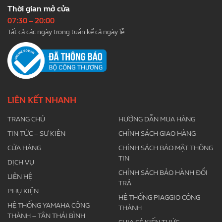
Thời gian mở cửa
07:30 – 20:00
Tất cả các ngày trong tuần kể cả ngày lễ
LIÊN KẾT NHANH
TRANG CHỦ
HƯỚNG DẪN MUA HÀNG
TIN TỨC – SỰ KIỆN
CHÍNH SÁCH GIAO HÀNG
CỬA HÀNG
CHÍNH SÁCH BẢO MẬT THÔNG
TIN
DỊCH VỤ
CHÍNH SÁCH BẢO HÀNH ĐỔI
LIÊN HỆ
TRẢ
PHỤ KIỆN
HỆ THỐNG PIAGGIO CÔNG
HỆ THỐNG YAMAHA CÔNG
THÀNH
THÀNH – TÂN THÁI BÌNH