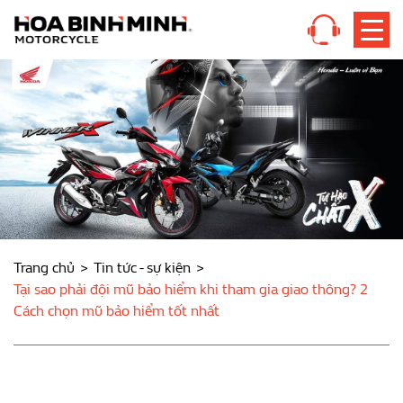
Trang chủ
Tin tức - sự kiện
Tại sao phải đội mũ bảo hiểm khi tham gia giao thông? 2
Cách chọn mũ bảo hiểm tốt nhất