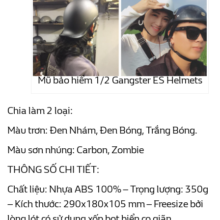
Mũ bảo hiểm 1/2 Gangster ES Helmets
Chia làm 2 loại:
Màu trơn: Đen Nhám, Đen Bóng, Trắng Bóng.
Màu sơn nhúng: Carbon, Zombie
THÔNG SỐ CHI TIẾT:
Chất liệu: Nhựa ABS 100% – Trọng lượng: 350g
– Kích thước: 290x180x105 mm – Freesize bởi
lòng lót có sử dụng xốp bọt biển co giãn