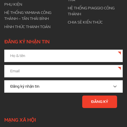
PHỤ KIỆN
HỆ THỐNG PIAGGIO CÔNG
HỆ THỐNG YAMAHA CÔNG
THÀNH
THÀNH – TÂN THÁI BÌNH
CHIA SẺ KIẾN THỨC
HÌNH THỨC THANH TOÁN
ĐĂNG KÝ NHẬN TIN
MẠNG XÃ HỘI