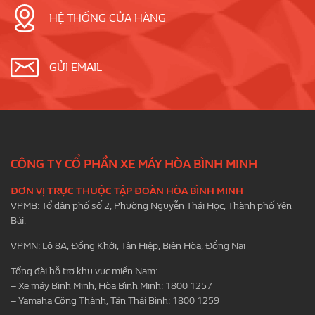
HỆ THỐNG CỬA HÀNG
GỬI EMAIL
CÔNG TY CỔ PHẦN XE MÁY HÒA BÌNH MINH
ĐƠN VỊ TRỰC THUỘC TẬP ĐOÀN HÒA BÌNH MINH
VPMB: Tổ dân phố số 2, Phường Nguyễn Thái Học, Thành phố Yên
Bái.
VPMN: Lô 8A, Đồng Khởi, Tân Hiệp, Biên Hòa, Đồng Nai
Tổng đài hỗ trợ khu vực miền Nam:
– Xe máy Bình Minh, Hòa Bình Minh: 1800 1257
– Yamaha Công Thành, Tân Thái Bình: 1800 1259