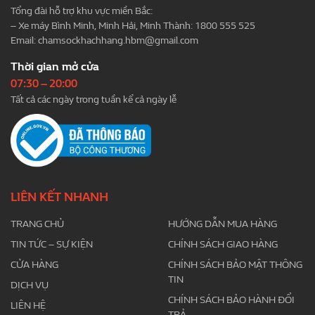
Tổng đài hỗ trợ khu vực miền Bắc:
– Xe máy Bình Minh, Minh Hải, Minh Thành: 1800 555 525
Email:
chamsockhachhang.hbm@gmail.com
Thời gian mở cửa
07:30 – 20:00
Tất cả các ngày trong tuần kể cả ngày lễ
LIÊN KẾT NHANH
TRANG CHỦ
HƯỚNG DẪN MUA HÀNG
TIN TỨC – SỰ KIỆN
CHÍNH SÁCH GIAO HÀNG
CỬA HÀNG
CHÍNH SÁCH BẢO MẬT THÔNG
TIN
DỊCH VỤ
CHÍNH SÁCH BẢO HÀNH ĐỔI
LIÊN HỆ
TRẢ