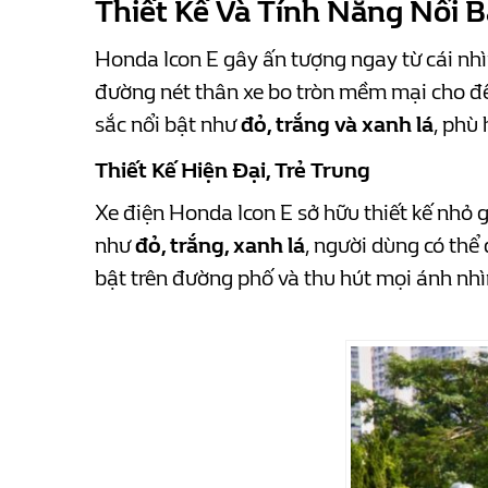
Thiết Kế Và Tính Năng Nổi B
Honda Icon E gây ấn tượng ngay từ cái nhì
đường nét thân xe bo tròn mềm mại cho đến
sắc nổi bật như
đỏ, trắng và xanh lá
, phù
Thiết Kế Hiện Đại, Trẻ Trung
Xe điện Honda Icon E sở hữu thiết kế nhỏ g
như
đỏ, trắng, xanh lá
, người dùng có thể
bật trên đường phố và thu hút mọi ánh nhì