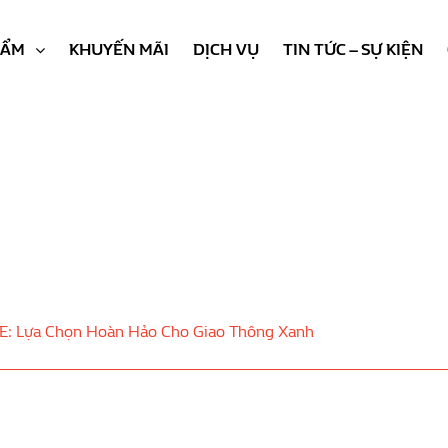
HẨM
KHUYẾN MÃI
DỊCH VỤ
TIN TỨC – SỰ KIỆN
 E: Lựa Chọn Hoàn Hảo Cho Giao Thông Xanh