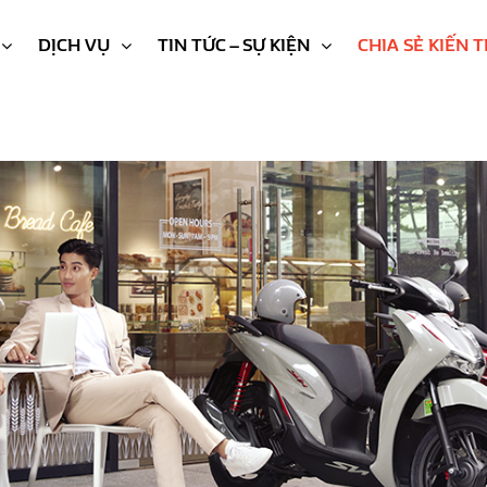
DỊCH VỤ
TIN TỨC – SỰ KIỆN
CHIA SẺ KIẾN 