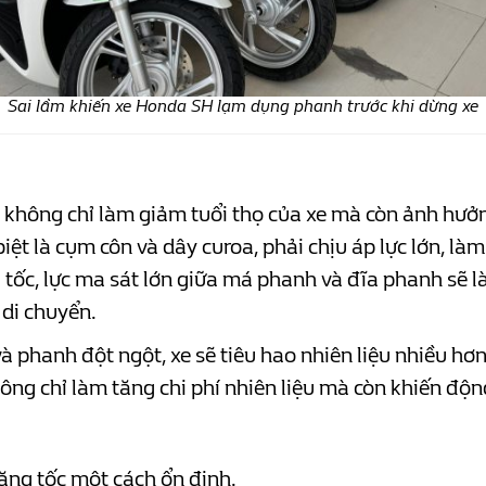
Sai lầm khiến xe Honda SH lạm dụng phanh trước khi dừng xe
 không chỉ làm giảm tuổi thọ của xe mà còn ảnh hưởn
ệt là cụm côn và dây curoa, phải chịu áp lực lớn, là
ng tốc, lực ma sát lớn giữa má phanh và đĩa phanh s
 di chuyển.
và phanh đột ngột, xe sẽ tiêu hao nhiên liệu nhiều hơ
ông chỉ làm tăng chi phí nhiên liệu mà còn khiến độ
tăng tốc một cách ổn định.