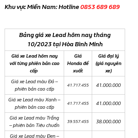
Khu vực Miền Nam: Hotline
0853 689 689
Bảng giá xe Lead hôm nay tháng
10/2023 tại Hòa Bình Minh
Giá xe Lead hôm nay
Giá
Giá đại lý
với từng phiên bản cao
Honda đề
(giá nguyên
cấp
xuất
xe)
Giá xe Lead màu Đỏ –
41.000.000
41.717.455
phiên bản cao cấp
Giá xe Lead màu Xanh –
41.000.000
41.717.455
phiên bản cao cấp
Giá xe Lead màu Trắng
38.000.000
39.557.455
– phiên bản Tiêu chuẩn
Giá xe Lead màu Đen –