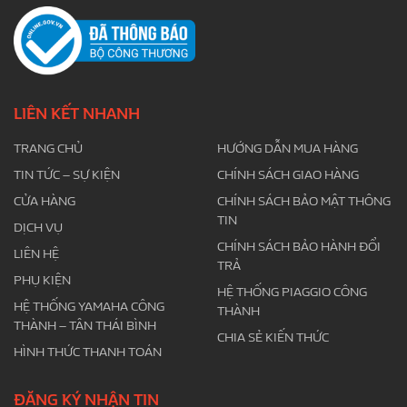
LIÊN KẾT NHANH
TRANG CHỦ
HƯỚNG DẪN MUA HÀNG
TIN TỨC – SỰ KIỆN
CHÍNH SÁCH GIAO HÀNG
CỬA HÀNG
CHÍNH SÁCH BẢO MẬT THÔNG
TIN
DỊCH VỤ
CHÍNH SÁCH BẢO HÀNH ĐỔI
LIÊN HỆ
TRẢ
PHỤ KIỆN
HỆ THỐNG PIAGGIO CÔNG
HỆ THỐNG YAMAHA CÔNG
THÀNH
THÀNH – TÂN THÁI BÌNH
CHIA SẺ KIẾN THỨC
HÌNH THỨC THANH TOÁN
ĐĂNG KÝ NHẬN TIN