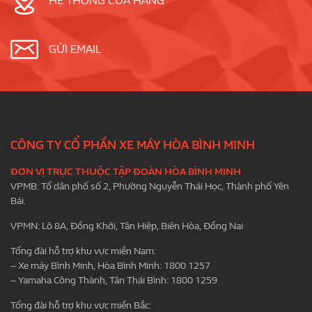
HỆ THỐNG CỬA HÀNG
GỬI EMAIL
CÔNG TY CỔ PHẦN XE MÁY HÒA BÌNH MINH
ĐƠN VỊ TRỰC THUỘC TẬP ĐOÀN HÒA BÌNH MINH
VPMB: Tổ dân phố số 2, Phường Nguyễn Thái Học, Thành phố Yên
Bái.
VPMN: Lô 8A, Đồng Khởi, Tân Hiệp, Biên Hòa, Đồng Nai
Tổng đài hỗ trợ khu vực miền Nam:
– Xe máy Bình Minh, Hòa Bình Minh: 1800 1257
– Yamaha Công Thành, Tân Thái Bình: 1800 1259
Tổng đài hỗ trợ khu vực miền Bắc: