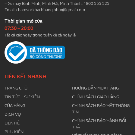
– Xe máy Bình Minh, Minh Hải, Minh Thành: 1800 555 525
Email:
chamsockhachhang.hbm@gmail.com
Thời gian mở cửa
07:30 – 20:00
Tất cả các ngày trong tuần kể cả ngày lễ
LIÊN KẾT NHANH
TRANG CHỦ
HƯỚNG DẪN MUA HÀNG
TIN TỨC – SỰ KIỆN
CHÍNH SÁCH GIAO HÀNG
CỬA HÀNG
CHÍNH SÁCH BẢO MẬT THÔNG
TIN
DỊCH VỤ
CHÍNH SÁCH BẢO HÀNH ĐỔI
LIÊN HỆ
TRẢ
PHỤ KIỆN