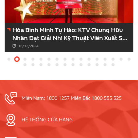
Hòa Bình Minh Tự Hào: KTV Chung Hữu
Nhân Đạt Giải Nhì Kỹ Thuật Viên Xuất Sắc
Châu Á – Châu Đại Dương
16/12/2024
Miền Nam: 1800 1257 Miền Bắc 1800 555 525
HỆ THỐNG CỬA HÀNG