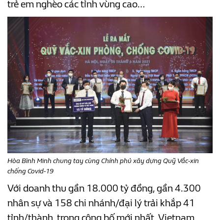
trẻ em nghèo các tỉnh vùng cao…
Hòa Bình Minh chung tay cùng Chính phủ xây dựng Quỹ Vắc-xin
chống Covid-19
Với doanh thu gần 18.000 tỷ đồng, gần 4.300
nhân sự và 158 chi nhánh/đại lý trải khắp 41
tỉnh/thành, trong công bố mới nhất, Vietnam