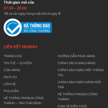
Thời gian mở cửa
07:30 – 20:00
Tất cả các ngày trong tuần kể cả ngày lễ
LIÊN KẾT NHANH
TRANG CHỦ
HƯỚNG DẪN MUA HÀNG
TIN TỨC – SỰ KIỆN
CHÍNH SÁCH GIAO HÀNG
CỬA HÀNG
CHÍNH SÁCH BẢO MẬT THÔNG
TIN
DỊCH VỤ
CHÍNH SÁCH BẢO HÀNH ĐỔI
LIÊN HỆ
TRẢ
PHỤ KIỆN
HỆ THỐNG PIAGGIO CÔNG
HỆ THỐNG YAMAHA CÔNG
THÀNH
THÀNH – TÂN THÁI BÌNH
CHIA SẺ KIẾN THỨC