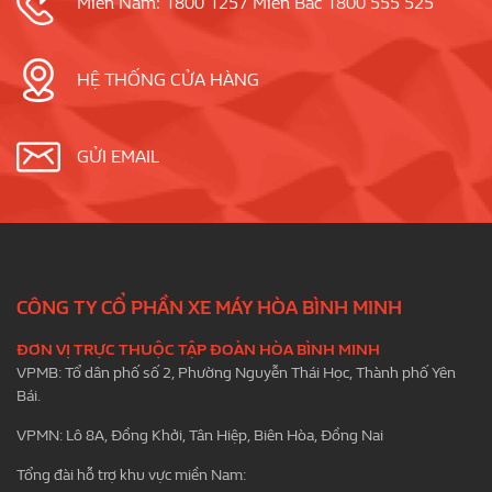
Miền Nam: 1800 1257 Miền Bắc 1800 555 525
HỆ THỐNG CỬA HÀNG
GỬI EMAIL
CÔNG TY CỔ PHẦN XE MÁY HÒA BÌNH MINH
ĐƠN VỊ TRỰC THUỘC TẬP ĐOÀN HÒA BÌNH MINH
VPMB: Tổ dân phố số 2, Phường Nguyễn Thái Học, Thành phố Yên
Bái.
VPMN: Lô 8A, Đồng Khởi, Tân Hiệp, Biên Hòa, Đồng Nai
Tổng đài hỗ trợ khu vực miền Nam: