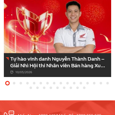
Tự hào vinh danh Nguyễn Thành Danh –
Giải Nhì Hội thi Nhân viên Bán hàng Xuất
sắc kỳ 102.
10/03/2026