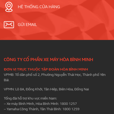
HỆ THỐNG CỬA HÀNG
GỬI EMAIL
CÔNG TY CỔ PHẦN XE MÁY HÒA BÌNH MINH
ĐƠN VỊ TRỰC THUỘC TẬP ĐOÀN HÒA BÌNH MINH
VPMB: Tổ dân phố số 2, Phường Nguyễn Thái Học, Thành phố Yên
Bái.
VPMN: Lô 8A, Đồng Khởi, Tân Hiệp, Biên Hòa, Đồng Nai
Tổng đài hỗ trợ khu vực miền Nam:
– Xe máy Bình Minh, Hòa Bình Minh: 1800 1257
– Yamaha Công Thành, Tân Thái Bình: 1800 1259