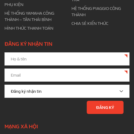
PHỤ KIỆN
HỆ THỐNG PIAGGIO CÔNG
HỆ THỐNG YAMAHA CÔNG
THÀNH
THÀNH – TÂN THÁI BÌNH
CHIA SẺ KIẾN THỨC
HÌNH THỨC THANH TOÁN
ĐĂNG KÝ NHẬN TIN
MẠNG XÃ HỘI