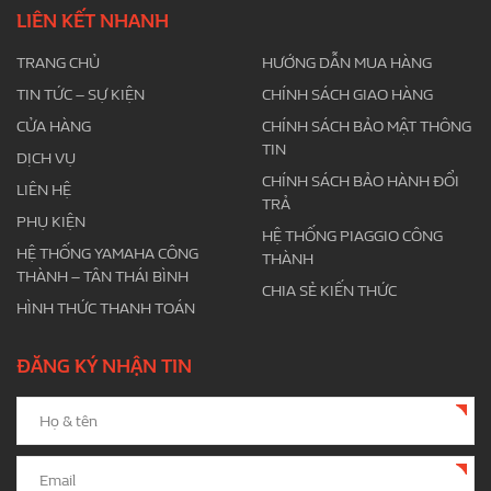
LIÊN KẾT NHANH
TRANG CHỦ
HƯỚNG DẪN MUA HÀNG
TIN TỨC – SỰ KIỆN
CHÍNH SÁCH GIAO HÀNG
CỬA HÀNG
CHÍNH SÁCH BẢO MẬT THÔNG
TIN
DỊCH VỤ
CHÍNH SÁCH BẢO HÀNH ĐỔI
LIÊN HỆ
TRẢ
PHỤ KIỆN
HỆ THỐNG PIAGGIO CÔNG
HỆ THỐNG YAMAHA CÔNG
THÀNH
THÀNH – TÂN THÁI BÌNH
CHIA SẺ KIẾN THỨC
HÌNH THỨC THANH TOÁN
ĐĂNG KÝ NHẬN TIN