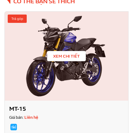
CÓ THỂ BẠN SẼ THÍCH
Trả góp
XEM CHI TIẾT
MT-15
Giá bán:
Liên hệ