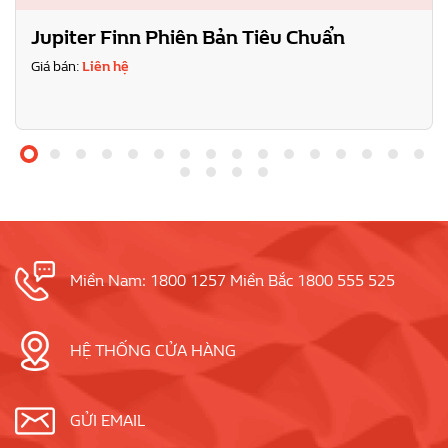
Jupiter Finn Phiên Bản Tiêu Chuẩn
Giá bán:
Liên hệ
Miền Nam: 1800 1257 Miền Bắc 1800 555 525
HỆ THỐNG CỬA HÀNG
GỬI EMAIL