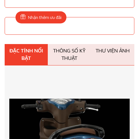
Nhận thêm ưu đãi
ĐẶC TÍNH NỔI
THÔNG SỐ KỸ
THƯ VIỆN ẢNH
BẬT
THUẬT