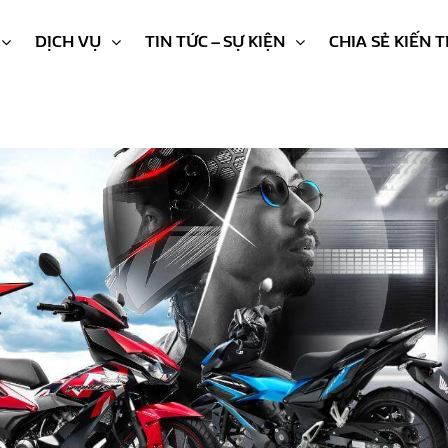
DỊCH VỤ
TIN TỨC – SỰ KIỆN
CHIA SẺ KIẾN 