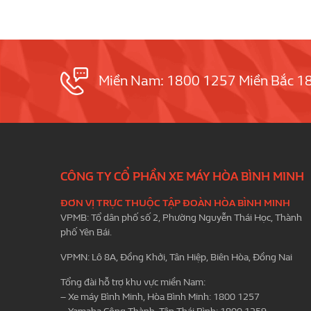
Miền Nam: 1800 1257 Miền Bắc 1
CÔNG TY CỔ PHẦN XE MÁY HÒA BÌNH MINH
ĐƠN VỊ TRỰC THUỘC TẬP ĐOÀN HÒA BÌNH MINH
VPMB: Tổ dân phố số 2, Phường Nguyễn Thái Học, Thành
phố Yên Bái.
VPMN: Lô 8A, Đồng Khởi, Tân Hiệp, Biên Hòa, Đồng Nai
Tổng đài hỗ trợ khu vực miền Nam:
– Xe máy Bình Minh, Hòa Bình Minh: 1800 1257