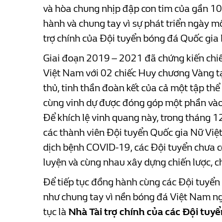
và hòa chung nhịp đập con tim của gần 1
hành và chung tay vì sự phát triển ngày 
trợ chính của Đội tuyển bóng đá Quốc gi
Giai đoạn 2019 – 2021 đã chứng kiến chi
Việt Nam với 02 chiếc Huy chương Vàng tạ
thủ, tinh thần đoàn kết của cả một tập th
cùng vinh dự được đóng góp một phần vào 
Để khích lệ vinh quang này, trong thán
các thành viên Đội tuyển Quốc gia Nữ Việ
dịch bệnh COVID-19, các Đội tuyển chưa có
luyện và cùng nhau xây dựng chiến lược, c
Để tiếp tục đồng hành cùng các Đội tuyển
như chung tay vì nền bóng đá Việt Nam ng
tục là
Nhà Tài trợ chính của các Đội tuy