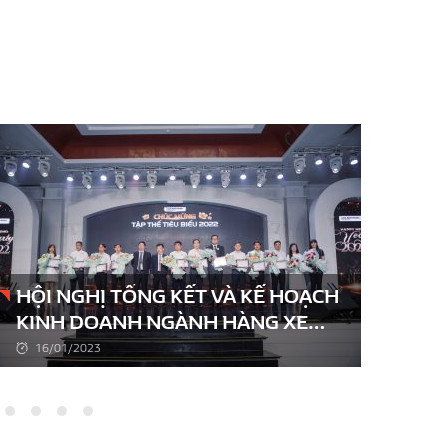
HỘI NGHỊ TỔNG KẾT VÀ KẾ HOẠCH
Hệ 
KINH DOANH NGÀNH HÀNG XE
Bìn
MÁY – TẬP ĐOÀN HÒA BÌNH MINH
độn
16/01/2023
1
Kỳ 