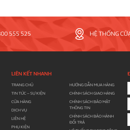
800 555 525
HỆ THỐNG CỬ
LIÊN KẾT NHANH
TRANG CHỦ
HƯỚNG DẪN MUA HÀNG
TIN TỨC – SỰ KIỆN
CHÍNH SÁCH GIAO HÀNG
CỬA HÀNG
CHÍNH SÁCH BẢO MẬT
THÔNG TIN
DỊCH VỤ
CHÍNH SÁCH BẢO HÀNH
LIÊN HỆ
ĐỔI TRẢ
PHỤ KIỆN