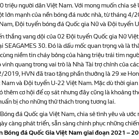
00 triệu người dân Việt Nam. Với mong muốn chia s
một lớn mạnh của nền bóng đá nước nhà, từ tháng 4/2
a Nam, Đội tuyển bóng đá Quốc gia Nữ và Đội tuyển
ến thắng vang dội của 02 Đội tuyển Quốc gia Nữ V
i SEAGAMES 30. Đó là dấu mốc quan trọng và là thành
ể cùng niềm tin cháy bỏng của hàng triệu trái tim n
vinh quang trong vai trò là Nhà Tài trợ chính của c
g 12/2019, HVN đã trao tặng phần thưởng là 29 xe 
t Nam và Đội tuyển U-22 Việt Nam. Mặc dù thời gian 
 thêm cơ hội để cọ sát nhưng đây cũng là khoảng th
huẩn bị cho những thử thách trong tương lai.
 Bóng đá Quốc gia Việt Nam, chia sẻ tình yêu và ước
ày càng phát triển, sẵn sàng chinh phục những chiế
ển Bóng đá Quốc Gia Việt Nam giai đoạn 2021 – 20