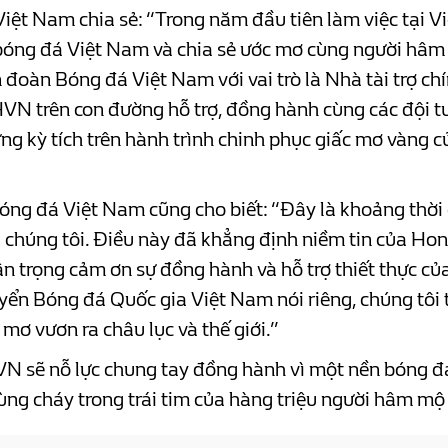
ệt Nam chia sẻ: “Trong năm đầu tiên làm việc tại Vi
ng đá Việt Nam và chia sẻ ước mơ cùng người hâm m
iên đoàn Bóng đá Việt Nam với vai trò là Nhà tài trợ 
VN trên con đường hỗ trợ, đồng hành cùng các đội tu
ững kỳ tích trên hành trình chinh phục giấc mơ vàng
óng đá Việt Nam cũng cho biết: “Đây là khoảng thời 
chúng tôi. Điều này đã khẳng định niềm tin của Ho
n trọng cảm ơn sự đồng hành và hỗ trợ thiết thực c
ển Bóng đá Quốc gia Việt Nam nói riêng, chúng tôi t
mơ vươn ra châu lục và thế giới.”
VN sẽ nỗ lực chung tay đồng hành vì một nền bóng đ
ùng cháy trong trái tim của hàng triệu người hâm m