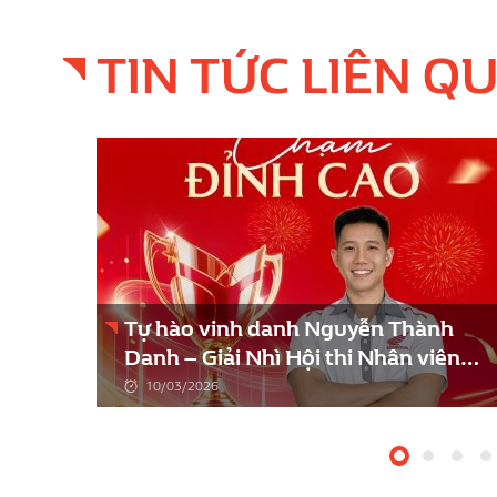
TIN TỨC LIÊN Q
thức
Tự hào vinh danh Nguyễn Thành
iệu
Danh – Giải Nhì Hội thi Nhân viên
Bán hàng Xuất sắc kỳ 102.
10/03/2026