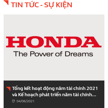
TIN TỨC - SỰ KIỆN
Tổng kết hoạt động năm tài chính 2021
và Kế hoạch phát triển năm tài chính
2022 Công ty Honda Việt Nam (HVN)
04/06/2021