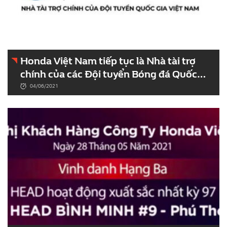
Honda Việt Nam tiếp tục là Nhà tài trợ
chính của các Đội tuyển Bóng đá Quốc
gia Việt Nam giai đoạn 2021 – 2024
04/06/2021