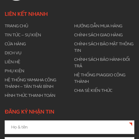
LIÊN KẾT NHANH
TRANG CHỦ
HƯỚNG DẪN MUA HÀNG
TIN TỨC – SỰ KIỆN
CHÍNH SÁCH GIAO HÀNG
CỬA HÀNG
CHÍNH SÁCH BẢO MẬT THÔNG
TIN
DỊCH VỤ
CHÍNH SÁCH BẢO HÀNH ĐỔI
LIÊN HỆ
TRẢ
PHỤ KIỆN
HỆ THỐNG PIAGGIO CÔNG
HỆ THỐNG YAMAHA CÔNG
THÀNH
THÀNH – TÂN THÁI BÌNH
CHIA SẺ KIẾN THỨC
HÌNH THỨC THANH TOÁN
ĐĂNG KÝ NHẬN TIN