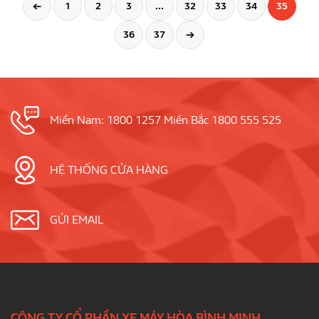
←
1
2
3
…
32
33
34
35
36
37
→
Miền Nam: 1800 1257 Miền Bắc 1800 555 525
HỆ THỐNG CỬA HÀNG
GỬI EMAIL
CÔNG TY CỔ PHẦN XE MÁY HÒA BÌNH MINH