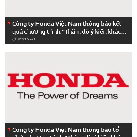
Công ty Honda Việt Nam thông báo kết
quả chương trình “Thăm dò ý kiến khách
hàng tháng 4/2021” trên phạm vi toàn
04/06/2021
quốc.
Công ty Honda Việt Nam thông báo tổ