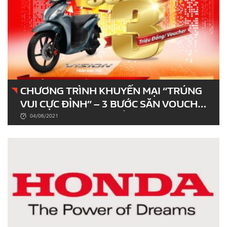
CHƯƠNG TRÌNH KHUYẾN MẠI “TRÚNG
VUI CỰC ĐỈNH” – 3 BƯỚC SĂN VOUCHER
3 TRIỆU, TẬU NGAY XẾ CƯNG Honda
04/06/2021
VISION