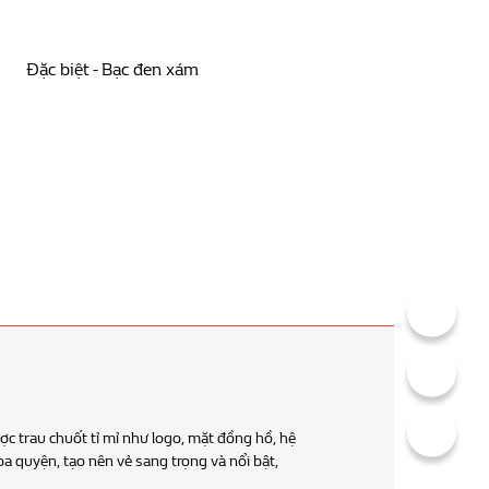
Đặc biệt - Bạc đen xám
Đèn pha LED
Cụm đèn pha được thiết kế