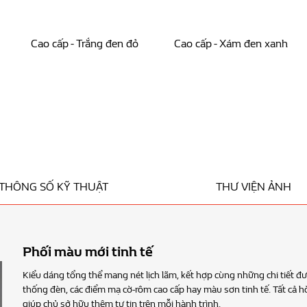
Cao cấp - Trắng đen đỏ
Cao cấp - Xám đen xanh
THÔNG SỐ KỸ THUẬT
THƯ VIỆN ẢNH
ùng những chi tiết được trau chuốt tỉ mỉ như logo, mặt đồng hồ, hệ
ơn tinh tế. Tất cả hòa quyện, tạo nên vẻ sang trọng và nổi bật,