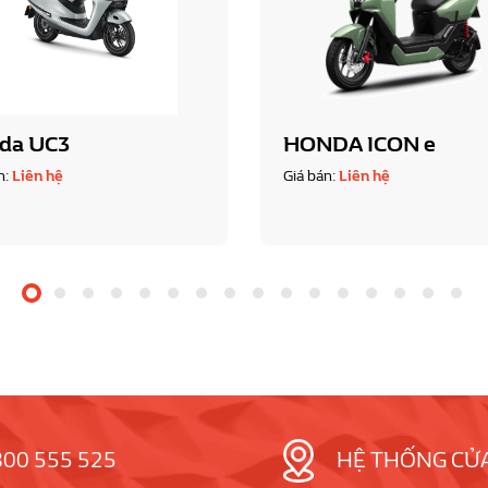
da UC3
HONDA ICON e
n:
Liên hệ
Giá bán:
Liên hệ
800 555 525
HỆ THỐNG CỬ