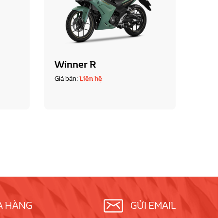
Winner R
SH 
Giá bán:
Liên hệ
Giá b
A HÀNG
GỬI EMAIL