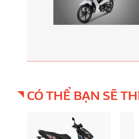
CÓ THỂ BẠN SẼ TH
Bán
chạy