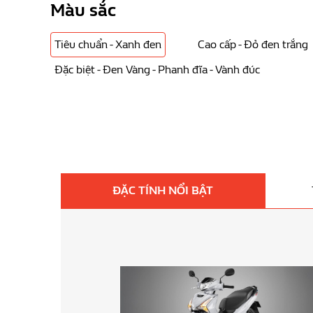
Màu sắc
Tiêu chuẩn - Xanh đen
Cao cấp - Đỏ đen trắng
Đặc biệt - Đen Vàng - Phanh đĩa - Vành đúc
ĐẶC TÍNH NỔI BẬT
Phối màu mới tinh tế
Kiểu dáng tổng thể mang nét lịch lãm, kết hợp c
thống đèn, các điểm mạ cờ-rôm cao cấp hay màu s
giúp chủ sở hữu thêm tự tin trên mỗi hành trình.