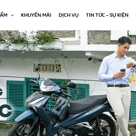
HẨM
KHUYẾN MÃI
DỊCH VỤ
TIN TỨC – SỰ KIỆN